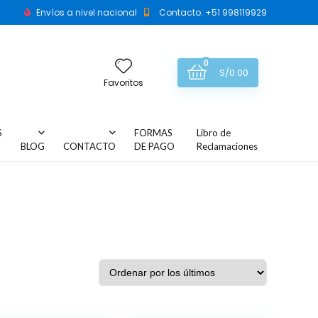
Envíos a nivel nacional
Contacto: +51 998119929
0
S/
0.00
Favoritos
S
FORMAS
Libro de
BLOG
CONTACTO
DE PAGO
Reclamaciones
Ordenar por los últimos