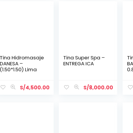
Tina Hidromasaje
Tina Super Spa –
Ti
DANESA –
ENTREGA ICA
BA
(1.50*1.50) Lima
0.
S/
4,500.00
S/
8,000.00