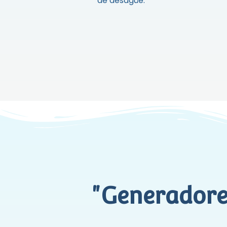
de desagüe.
"Generadore