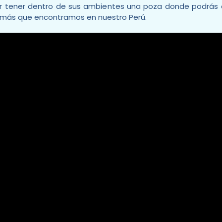
or tener dentro de sus ambientes una poza donde podrás c
 demás que encontramos en nuestro Perú.