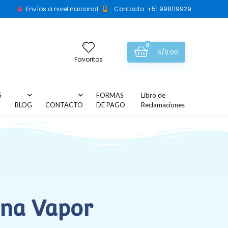
Envíos a nivel nacional
Contacto: +51 998119929
0
S/
0.00
Favoritos
S
FORMAS
Libro de
BLOG
CONTACTO
DE PAGO
Reclamaciones
una Vapor