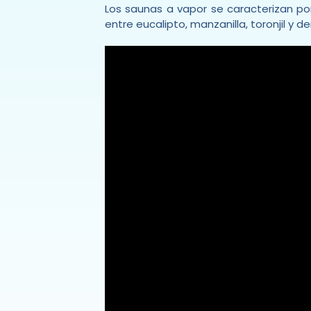
Los saunas a vapor se caracterizan p
entre eucalipto, manzanilla, toronjil y