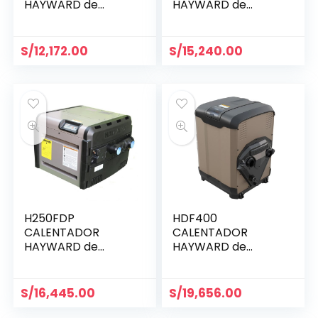
HAYWARD de
HAYWARD de
150,000 BTU a GLP
200,000 BTU a GLP
S/
12,172.00
S/
15,240.00
H250FDP
HDF400
CALENTADOR
CALENTADOR
HAYWARD de
HAYWARD de
250,000 BTU a GLP
400,000 BTU, GNV /
GLP
S/
16,445.00
S/
19,656.00