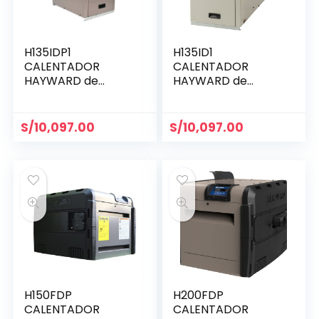
H135IDP1
H135ID1
CALENTADOR
CALENTADOR
HAYWARD de
HAYWARD de
135,000 BTU a GLP
135,000 BTU a Gas
incl. transformador
Natural incl.
transformador
S/
10,097.00
S/
10,097.00
H150FDP
H200FDP
CALENTADOR
CALENTADOR