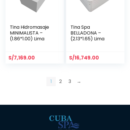
Tina Hidromasaje
Tina Spa
MINIMALISTA –
BELLADONA –
(1.86*1.00) Lima
(2.13*1.65) Lima
S/
7,169.00
S/
16,749.00
1
2
3
→