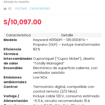
Añade tu reseña
112
PISCINAS
CALENTADORES
S/
10,097.00
Característica
Detalle
Modelo
Hayward H135IDP1 – 135 000 BTU –
Propano (GLP) – incluye transformador
Eficiencia
82 %
térmica
Intercambiador
Cuproníquel (“Cupro Nickel”), diseño
de calor
“Totally Managed”
Encendido
Electrónico de superficie caliente, con
ventilador asistido
Emisiones
Low NOx
ambientales
Control
Termostato digital, compatible con
control remoto (2/3 hilos)
Voltaje /
Incluye cable 120 V, consumo estimado
Alimentación
~5.5 A, circuito recomendado 15 A