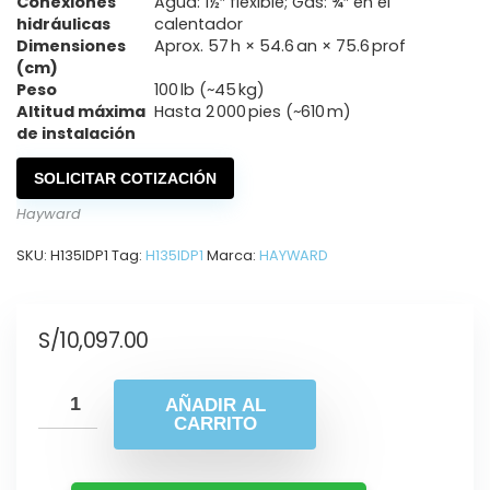
Conexiones
Agua: 1½″ flexible; Gas: ¾″ en el
hidráulicas
calentador
Dimensiones
Aprox. 57 h × 54.6 an × 75.6 prof
(cm)
Peso
100 lb (~45 kg)
Altitud máxima
Hasta 2 000 pies (~610 m)
de instalación
SOLICITAR COTIZACIÓN
Hayward
SKU:
H135IDP1
Tag:
H135IDP1
Marca:
HAYWARD
S/
10,097.00
AÑADIR AL
CARRITO