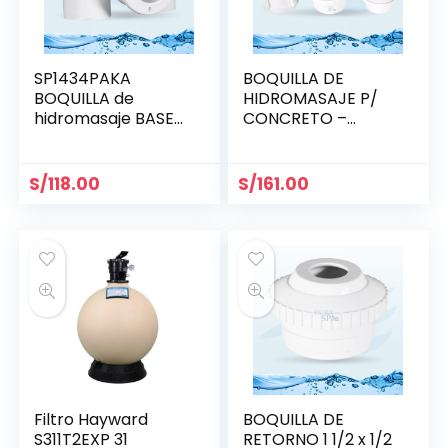
SP1434PAKA
BOQUILLA DE
BOQUILLA de
HIDROMASAJE P/
hidromasaje BASE
CONCRETO –
1.5″ x 1.5″ HAYWARD
HAYWARD SP1433
S/
118.00
S/
161.00
Filtro Hayward
BOQUILLA DE
S311T2EXP 31
RETORNO 1 1/2 x 1/2