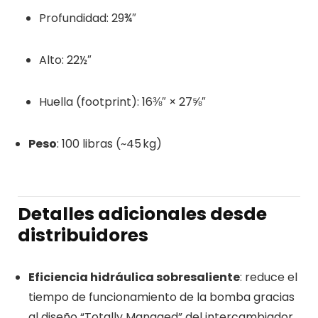
Profundidad: 29¾″
Alto: 22½″
Huella (footprint): 16⅜″ × 27⅝″
Peso
: 100 libras (~45 kg)
Detalles adicionales desde
distribuidores
Eficiencia hidráulica sobresaliente
: reduce el
tiempo de funcionamiento de la bomba gracias
al diseño “Totally Managed” del intercambiador.