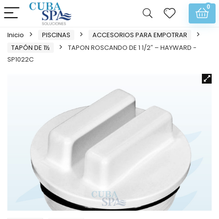
0
Inicio
PISCINAS
ACCESORIOS PARA EMPOTRAR
TAPÓN DE 1½
TAPON ROSCANDO DE 1 1/2″ – HAYWARD -
SP1022C