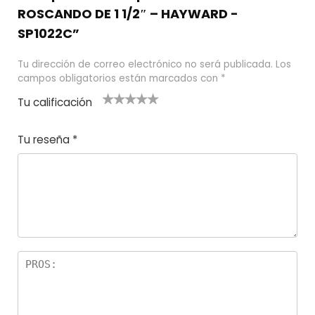
ROSCANDO DE 1 1/2″ – HAYWARD -
SP1022C”
Tu dirección de correo electrónico no será publicada.
Los
campos obligatorios están marcados con
*
Tu calificación
1
2
3 de 5
4 de 5
5 de 5
d
de
estrel
estrella
estrellas
Tu reseña
*
e
5
las
s
5
estr
e
ella
st
s
r
el
la
s