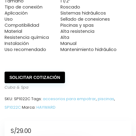
Tamaño
1 1/2″
Tipo de conexión
Roscado
Aplicación
Sistemas hidráulicos
Uso
Sellado de conexiones
Compatibilidad
Piscinas y spas
Material
Alta resistencia
Resistencia química
Alta
Instalación
Manual
Uso recomendado
Mantenimiento hidráulico
SOLICITAR COTIZACIÓN
Cuba & Spa
SKU:
SP1022C
Tags:
accesorios para empotrar
,
piscinas
,
SP1022C
Marca:
HAYWARD
S/
29.00