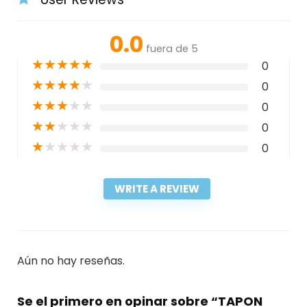
0.0
fuera de 5
★
★
★
★
★
0
★
★
★
★
★
0
★
★
★
★
★
0
★
★
★
★
★
0
★
★
★
★
★
0
WRITE A REVIEW
Aún no hay reseñas.
Se el primero en opinar sobre “TAPON