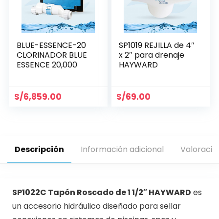
BLUE-ESSENCE-20
SP1019 REJILLA de 4″
CLORINADOR BLUE
x 2″ para drenaje
ESSENCE 20,000
HAYWARD
S/
6,859.00
S/
69.00
Descripción
Información adicional
Valoracio
SP1022C Tapón Roscado de 1 1/2″ HAYWARD
es
un accesorio hidráulico diseñado para sellar