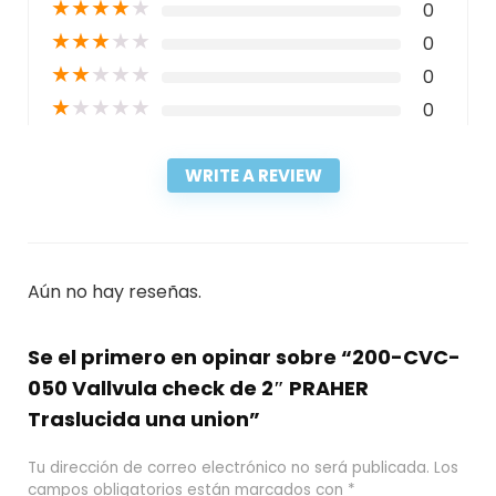
★
★
★
★
★
0
★
★
★
★
★
0
★
★
★
★
★
0
★
★
★
★
★
0
WRITE A REVIEW
Aún no hay reseñas.
Se el primero en opinar sobre “200-CVC-
050 Vallvula check de 2″ PRAHER
Traslucida una union”
Tu dirección de correo electrónico no será publicada.
Los
campos obligatorios están marcados con
*