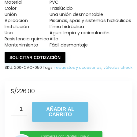
Material
PVC
Color
Traslúcido
Unión
Una unión desmontable
Aplicación
Piscinas, spas y sistemas hidráulicos
Instalación
Línea hidráulica
Uso
Agua limpia y recirculación
Resistencia química
Alta
Mantenimiento
Fácil desmontaje
SOLICITAR COTIZACIÓN
SKU:
200-CVC-050
Tags:
repuestos y accesorios
,
válvulas check
S/
226.00
AÑADIR AL
CARRITO
Conversa con Ventas Lima y