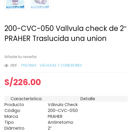
200-CVC-050 Vallvula check de 2″
PRAHER Traslucida una union
Añade tu reseña
388
PISCINAS
VÁLVULAS Y CONEXIONES
S/
226.00
Característica
Detalle
Producto
Válvula Check
Código
200-CVC-050
Marca
PRAHER
Tipo
Antirretorno
Diámetro
2″