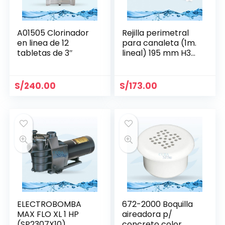
A01505 Clorinador
Rejilla perimetral
en linea de 12
para canaleta (1m.
tabletas de 3″
lineal) 195 mm H35
mm- Aquant
S/
240.00
S/
173.00
ELECTROBOMBA
672-2000 Boquilla
MAX FLO XL 1 HP
aireadora p/
(SP2307X10)
concreto color