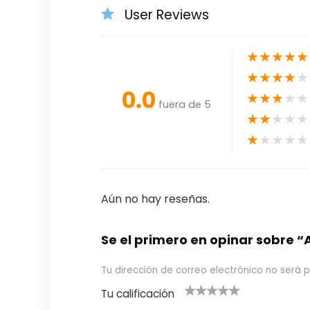
User Reviews
★
★
★
★
★
★
★
★
★
★
0.0
★
★
★
★
★
fuera de 5
★
★
★
★
★
★
★
★
★
★
Aún no hay reseñas.
Se el primero en opinar sobre
Tu dirección de correo electrónico no será p
Tu calificación
1
2
3 de 5
4 de 5
5 de 5