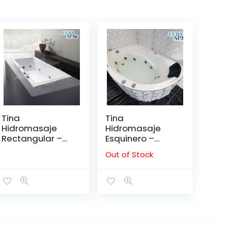
Tina
Tina
Hidromasaje
Hidromasaje
Rectangular –
Esquinero –
MINIMALISTA I
RICHFORD
Out of Stock
140*80
150*100