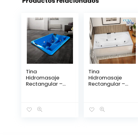
Productos relacionados
Tina
Tina
Hidromasaje
Hidromasaje
Rectangular –
Rectangular –
CLEOPATRA
ZEUS 170*75
2.08*1.44