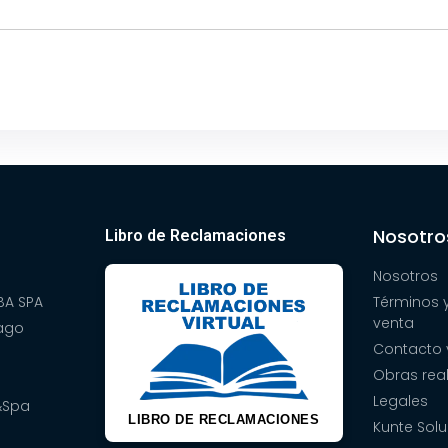
Nosotro
Libro de Reclamaciones
Nosotros
A SPA
Términos 
venta
pago
Contacto 
Obras rea
Legales
&Spa
LIBRO DE RECLAMACIONES
Kunte Solu