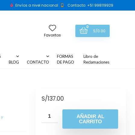
Envíos a nivel nacional
Contacto: +51 998119929
0
S/
0.00
Favoritos
S
FORMAS
Libro de
BLOG
CONTACTO
DE PAGO
Reclamaciones
S/
137.00
AÑADIR AL
 Y
CARRITO