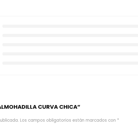
 “ALMOHADILLA CURVA CHICA”
ublicada.
Los campos obligatorios están marcados con
*