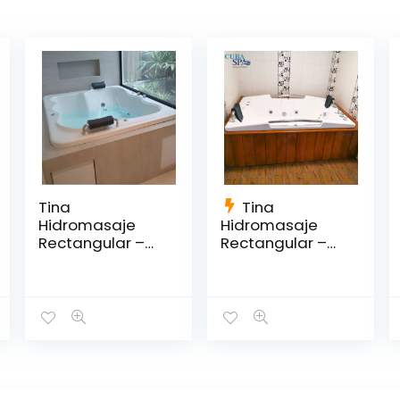
Tina
Tina
Hidromasaje
Hidromasaje
Rectangular –
Rectangular –
FARAÓN 183*151
VENEZIA 185*130