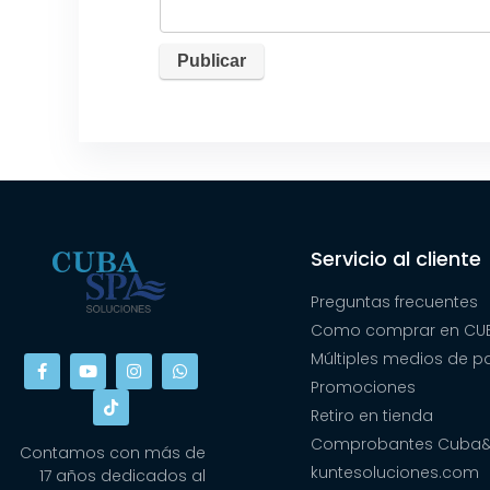
Servicio al cliente
Preguntas frecuentes
Como comprar en CUB
Múltiples medios de 
Promociones
Retiro en tienda
Comprobantes Cuba
Contamos con más de
kuntesoluciones.com
17 años dedicados al