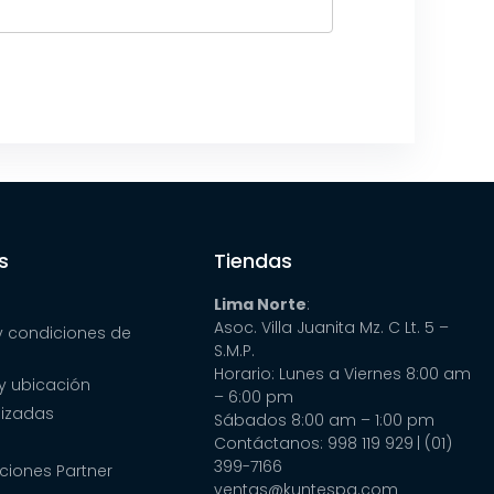
s
Tiendas
Lima Norte
:
Asoc. Villa Juanita Mz. C Lt. 5 –
y condiciones de
S.M.P.
Horario: Lunes a Viernes 8:00 am
y ubicación
– 6:00 pm
lizadas
Sábados 8:00 am – 1:00 pm
Contáctanos: 998 119 929
| (01)
399-7166
ciones Partner
ventas@kuntespa.com