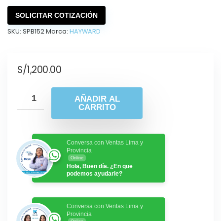
SOLICITAR COTIZACIÓN
SKU:
SPB152
Marca:
HAYWARD
S/
1,200.00
AÑADIR AL
CARRITO
Conversa con Ventas Lima y
Provincia
Online
Hola, Buen día. ¿En que
podemos ayudarle?
Conversa con Ventas Lima y
Provincia