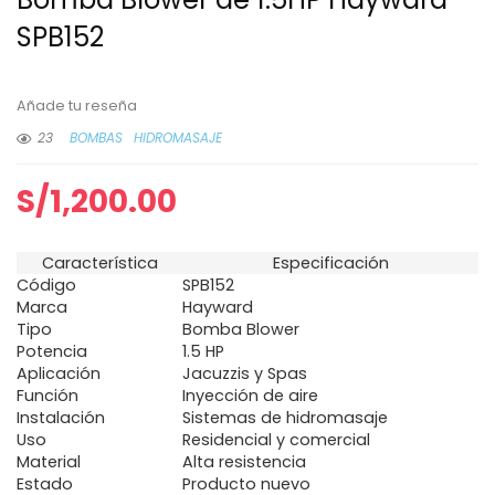
SPB152
Añade tu reseña
23
BOMBAS
HIDROMASAJE
S/
1,200.00
Característica
Especificación
Código
SPB152
Marca
Hayward
Tipo
Bomba Blower
Potencia
1.5 HP
Aplicación
Jacuzzis y Spas
Función
Inyección de aire
Instalación
Sistemas de hidromasaje
Uso
Residencial y comercial
Material
Alta resistencia
Estado
Producto nuevo