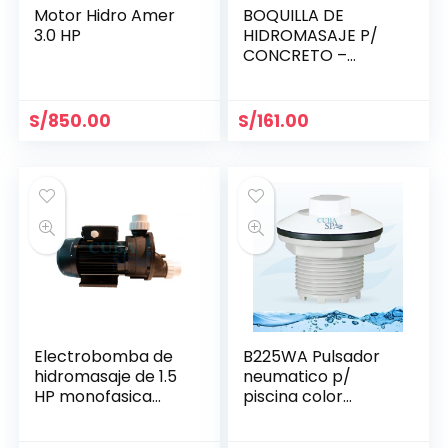
Motor Hidro Amer
BOQUILLA DE
3.0 HP
HIDROMASAJE P/
CONCRETO –
HAYWARD SP1433
S/
850.00
S/
161.00
Electrobomba de
B225WA Pulsador
hidromasaje de 1.5
neumatico p/
HP monofasica
piscina color
1x220v, 1.5″X1.5″ USR
blanco
A150