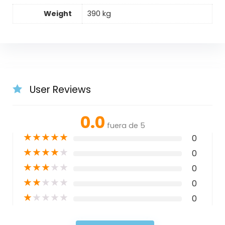
Weight
390 kg
User Reviews
0.0
fuera de 5
★
★
★
★
★
0
★
★
★
★
★
0
★
★
★
★
★
0
★
★
★
★
★
0
★
★
★
★
★
0