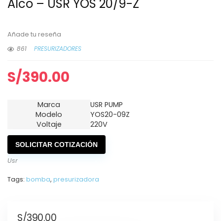
Alco – USR YOS 20/9-Z
Añade tu reseña
861
PRESURIZADORES
S/
390.00
Marca
USR PUMP
Modelo
YOS20-09Z
Voltaje
220V
SOLICITAR COTIZACIÓN
Usr
Tags:
bomba
,
presurizadora
S/
390.00