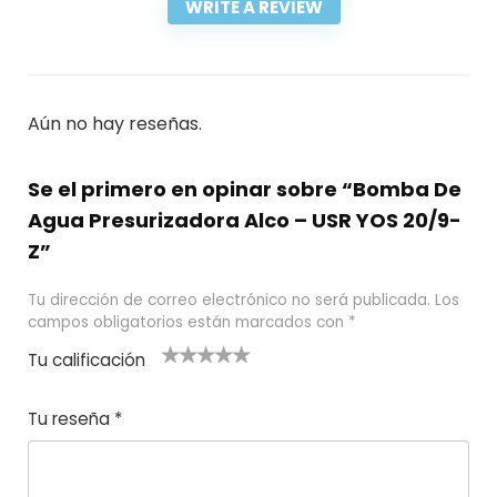
WRITE A REVIEW
Aún no hay reseñas.
Se el primero en opinar sobre “Bomba De
Agua Presurizadora Alco – USR YOS 20/9-
Z”
Tu dirección de correo electrónico no será publicada.
Los
campos obligatorios están marcados con
*
Tu calificación
1
2
3 de 5
4 de 5
5 de 5
d
de
estrel
estrella
estrellas
Tu reseña
*
e
5
las
s
5
estr