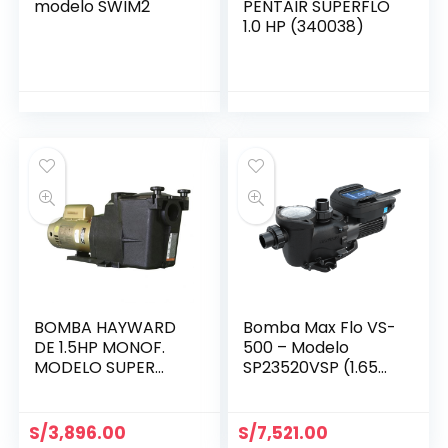
modelo SWIM2
PENTAIR SUPERFLO
1.0 HP (340038)
BOMBA HAYWARD
Bomba Max Flo VS-
DE 1.5HP MONOF.
500 – Modelo
MODELO SUPER
SP23520VSP (1.65
PUMP
HP / 230/115 V)
(SP2610X15M/SP267
0010X15)
S/
3,896.00
S/
7,521.00