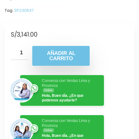
Tag:
SP2305X7
S/
3,141.00
AÑADIR AL
CARRITO
Conversa con Ventas Lima y
Provincia
Online
Hola, Buen día. ¿En que
podemos ayudarle?
Conversa con Ventas Lima y
Provincia
Online
Hola, Buen día. ¿En que