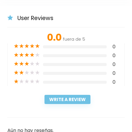
User Reviews
0.0
fuera de 5
★
★
★
★
★
0
★
★
★
★
★
0
★
★
★
★
★
0
★
★
★
★
★
0
★
★
★
★
★
0
WRITE A REVIEW
Aún no hay reseñas.