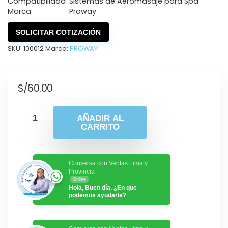
Compatibilidad
Sistemas de Aeromasaje para Spa
Marca
Proway
SOLICITAR COTIZACIÓN
SKU:
100012
Marca:
PROWAY
S/
60.00
AÑADIR AL
CARRITO
Conversa con Ventas Lima y
Provincia
Online
Hola, Buen día. ¿En que
podemos ayudarle?