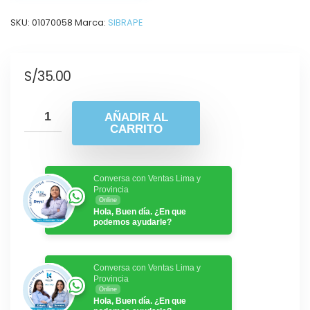
SKU:
01070058
Marca:
SIBRAPE
S/
35.00
AÑADIR AL
CARRITO
Conversa con Ventas Lima y
Provincia
Online
Hola, Buen día. ¿En que
podemos ayudarle?
Conversa con Ventas Lima y
Provincia
Online
Hola, Buen día. ¿En que