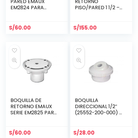
PARED EMAUX
RETORNO
EM2824 PARA
PISO/PARED 1 1/2 –
PISCINAS DE
HAYWARD
CONCRETO 2″
S/
60.00
S/
155.00
BOQUILLA DE
BOQUILLA
RETORNO EMAUX
DIRECCIONAL 1/2″
SERIE EM2825 PARA
(25552-200-000) –
PISCINAS DE
PENTAIR
CONCRETO
S/
60.00
S/
28.00