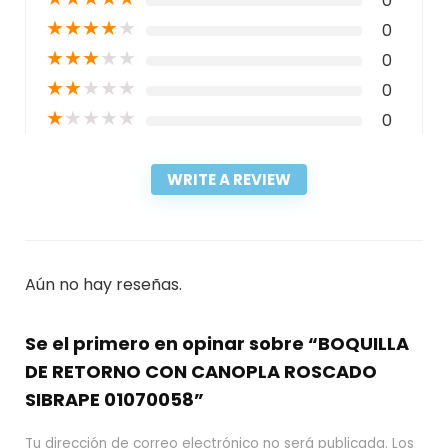
0
★
★
★
★
★
0
★
★
★
★
★
0
★
★
★
★
★
0
★
★
★
★
★
0
WRITE A REVIEW
Aún no hay reseñas.
Se el primero en opinar sobre “BOQUILLA
DE RETORNO CON CANOPLA ROSCADO
SIBRAPE 01070058”
Tu dirección de correo electrónico no será publicada.
Los