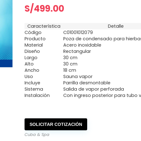
S/
499.00
Característica
Detalle
Código
C01001012079
Producto
Poza de condensado para hierba
Material
Acero inoxidable
Diseño
Rectangular
Largo
30 cm
Alto
30 cm
Ancho
18 cm
Uso
Sauna vapor
Incluye
Parrilla desmontable
Sistema
Salida de vapor perforada
Instalación
Con ingreso posterior para tubo 
SOLICITAR COTIZACIÓN
Cuba & Spa