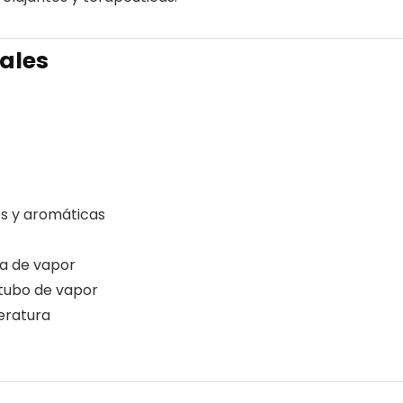
pales
s y aromáticas
da de vapor
 tubo de vapor
eratura