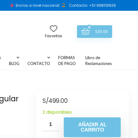
Envíos a nivel nacional
Contacto: +51 998119929
0
S/
0.00
Favoritos
S
FORMAS
Libro de
BLOG
CONTACTO
DE PAGO
Reclamaciones
gular
S/
499.00
2 disponibles
AÑADIR AL
CARRITO