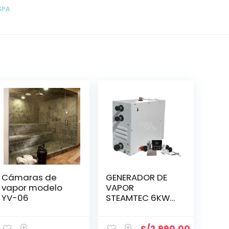
SPA
Cámaras de
GENERADOR DE
vapor modelo
VAPOR
YV-06
STEAMTEC 6KW
(C/CONTROL)
S/
2,990.00