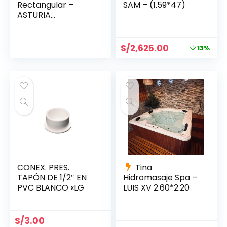
Rectangular –
SAM – (1.59*47)
ASTURIA
1.69*1.19*0.65
S/
2,625.00
13%
CONEX. PRES.
Tina
TAPÓN DE 1/2″ EN
Hidromasaje Spa –
PVC BLANCO «LG
LUIS XV 2.60*2.20
S/
3.00