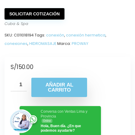
SOLICITAR COTIZACIÓN
Cuba & Spa
SKU:
C011018194
Tags:
conexión
,
conexión hermetica
,
conexiones
,
HIDROMASAJE
Marca:
PROWAY
S/
150.00
AÑADIR AL
CARRITO
Conversa con Ventas Lima y
Provincia
Online
Hola, Buen día. ¿En que
podemos ayudarle?