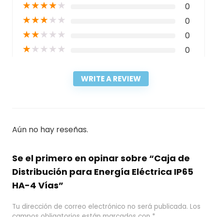
★
★
★
★
★
0
★
★
★
★
★
0
★
★
★
★
★
0
★
★
★
★
★
0
WRITE A REVIEW
Aún no hay reseñas.
Se el primero en opinar sobre “Caja de
Distribución para Energía Eléctrica IP65
HA-4 Vías”
Tu dirección de correo electrónico no será publicada.
Los
campos obligatorios están marcados con
*