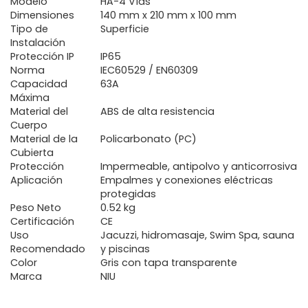
Modelo
HA-4 Vías
Dimensiones
140 mm x 210 mm x 100 mm
Tipo de
Superficie
Instalación
Protección IP
IP65
Norma
IEC60529 / EN60309
Capacidad
63A
Máxima
Material del
ABS de alta resistencia
Cuerpo
Material de la
Policarbonato (PC)
Cubierta
Protección
Impermeable, antipolvo y anticorrosiva
Aplicación
Empalmes y conexiones eléctricas
protegidas
Peso Neto
0.52 kg
Certificación
CE
Uso
Jacuzzi, hidromasaje, Swim Spa, sauna
Recomendado
y piscinas
Color
Gris con tapa transparente
Marca
NIU