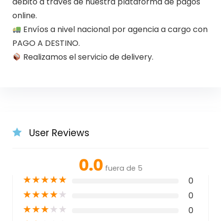
débito a través de nuestra plataforma de pagos
online.
Envíos a nivel nacional por agencia a cargo con
PAGO A DESTINO.
Realizamos el servicio de delivery.
User Reviews
0.0
fuera de 5
★
★
★
★
★
0
★
★
★
★
★
0
★
★
★
★
★
0