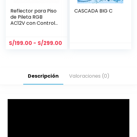
Reflector para Piso
CASCADA BIG C
de Pileta RGB
AC12V con Control
Remoto | Modelos
12W, 18W y 24W
S/
199.00
-
S/
299.00
Descripción
Valoraciones (0)