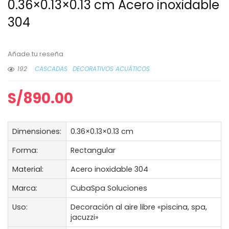
0.36×0.13×0.13 cm Acero inoxidable
304
Añade tu reseña
192
CASCADAS
DECORATIVOS ACUÁTICOS
S/
890.00
Dimensiones:
0.36×0.13×0.13 cm
Forma:
Rectangular
Material:
Acero inoxidable 304
Marca:
CubaSpa Soluciones
Uso:
Decoración al aire libre «piscina, spa,
jacuzzi»