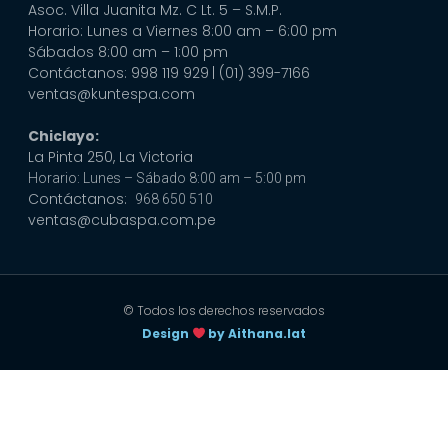
Asoc. Villa Juanita Mz. C Lt. 5 – S.M.P.
Horario: Lunes a Viernes 8:00 am – 6:00 pm
Sábados 8:00 am – 1:00 pm
Contáctanos: 998 119 929
| (01) 399-7166
ventas@kuntespa.com
Chiclayo:
La Pinta 250, La Victoria
Horario: Lunes – Sábado 8:00 am – 5:00 pm
Contáctanos:
968 650 510
ventas@cubaspa.com.pe
© Todos los derechos reservados
Design
by Aithana.lat