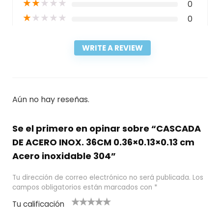
★
★
★
★
★
0
★
★
★
★
★
0
WRITE A REVIEW
Aún no hay reseñas.
Se el primero en opinar sobre “CASCADA
DE ACERO INOX. 36CM 0.36×0.13×0.13 cm
Acero inoxidable 304”
Tu dirección de correo electrónico no será publicada.
Los
campos obligatorios están marcados con
*
Tu calificación
1
2
3 de 5
4 de 5
5 de 5