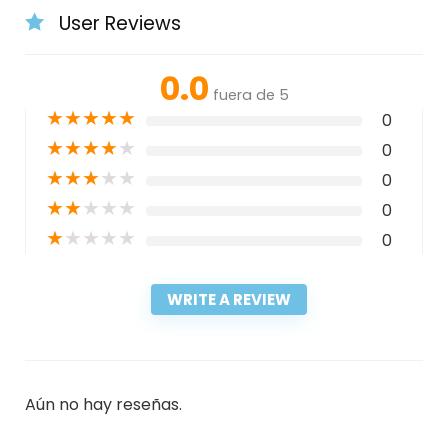
User Reviews
0.0
fuera de 5
★
★
★
★
★
0
★
★
★
★
★
0
★
★
★
★
★
0
★
★
★
★
★
0
★
★
★
★
★
0
WRITE A REVIEW
Aún no hay reseñas.