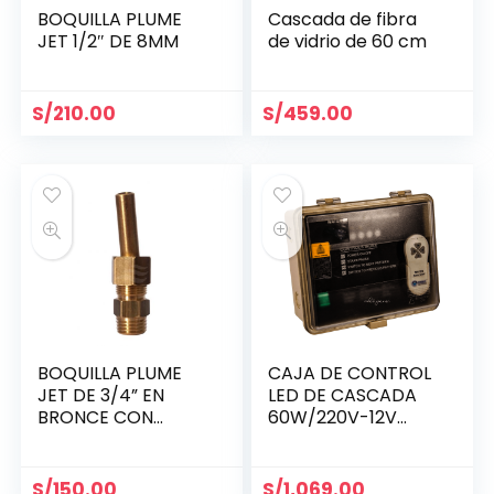
BOQUILLA PLUME
Cascada de fibra
JET 1/2″ DE 8MM
de vidrio de 60 cm
S/
210.00
S/
459.00
BOQUILLA PLUME
CAJA DE CONTROL
JET DE 3/4” EN
LED DE CASCADA
BRONCE CON
60W/220V-12V
SALIDA ORIFICIO DE
60HZ
8MM
S/
150.00
S/
1,069.00