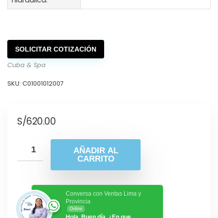
hidráulica:
SOLICITAR COTIZACIÓN
Cuba & Spa
SKU:
C01001012007
S/
620.00
AÑADIR AL
CARRITO
Conversa con Ventas Lima y
Provincia
Online
Hola, Buen día. ¿En que