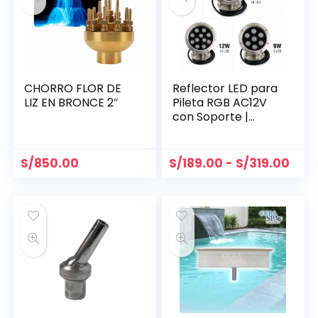
CHORRO FLOR DE
Reflector LED para
LIZ EN BRONCE 2″
Pileta RGB AC12V
con Soporte |
Modelos 9W, 12W y
18W
S/
850.00
S/
189.00
-
S/
319.00