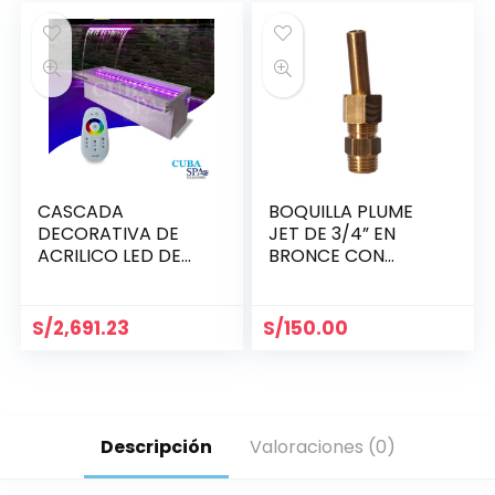
CASCADA
BOQUILLA PLUME
DECORATIVA DE
JET DE 3/4” EN
ACRILICO LED DE
BRONCE CON
120 CM QY1200-S
SALIDA ORIFICIO DE
GLE
8MM
S/
2,691.23
S/
150.00
Descripción
Valoraciones (0)