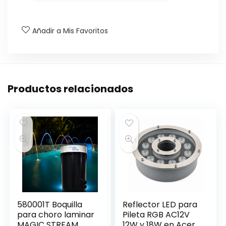
Añadir a Mis Favoritos
Productos relacionados
580001T Boquilla
Reflector LED para
para choro laminar
Pileta RGB AC12V
MAGIC STREAM
12W y 18W en Acero