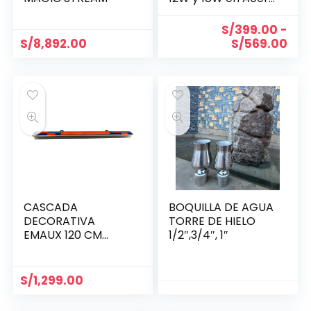
Inoxidable
S/
399.00
-
S/
8,892.00
S/
569.00
CASCADA
BOQUILLA DE AGUA
DECORATIVA
TORRE DE HIELO
EMAUX 120 CM
1/2″,3/4″, 1″
ILUMINADO 17W.
LED
S/
1,299.00