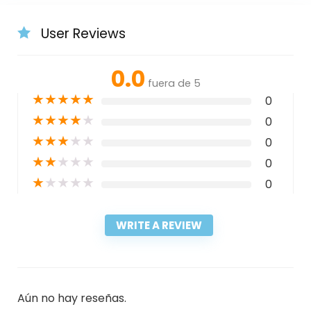
User Reviews
0.0
fuera de 5
★
★
★
★
★
0
★
★
★
★
★
0
★
★
★
★
★
0
★
★
★
★
★
0
★
★
★
★
★
0
WRITE A REVIEW
Aún no hay reseñas.