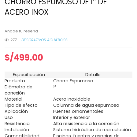
CHORRO ESPUMOSO DE 1″ DE
ACERO INOX
Añade tu reseña
277
DECORATIVOS ACUÁTICOS
S/
499.00
Especificación
Detalle
Producto
Chorro Espumoso
Diámetro de
1″
conexión
Material
Acero inoxidable
Tipo de efecto
Columna de agua espumosa
Aplicación
Fuentes ornamentales
Uso
Interior y exterior
Resistencia
Alta resistencia a la corrosión
Instalación
Sistema hidráulico de recirculación
Compatibilidad
Piscinas, fuentes y espejos de