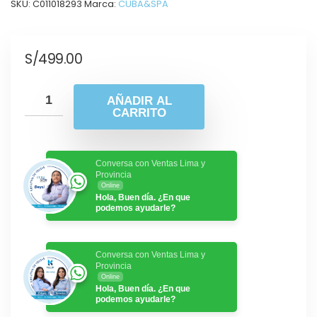
SKU:
C011018293
Marca:
CUBA&SPA
S/
499.00
AÑADIR AL
CARRITO
Conversa con Ventas Lima y
Provincia
Online
Hola, Buen día. ¿En que
podemos ayudarle?
Conversa con Ventas Lima y
Provincia
Online
Hola, Buen día. ¿En que
podemos ayudarle?