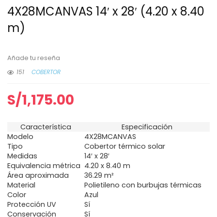
4X28MCANVAS 14′ x 28′ (4.20 x 8.40
m)
Añade tu reseña
151
COBERTOR
S/
1,175.00
Característica
Especificación
Modelo
4X28MCANVAS
Tipo
Cobertor térmico solar
Medidas
14′ x 28′
Equivalencia métrica
4.20 x 8.40 m
Área aproximada
36.29 m²
Material
Polietileno con burbujas térmicas
Color
Azul
Protección UV
Sí
Conservación
Sí