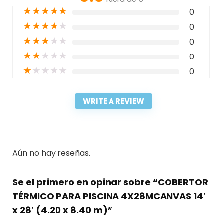
★
★
★
★
★
0
★
★
★
★
★
0
★
★
★
★
★
0
★
★
★
★
★
0
★
★
★
★
★
0
WRITE A REVIEW
Aún no hay reseñas.
Se el primero en opinar sobre “COBERTOR
TÉRMICO PARA PISCINA 4X28MCANVAS 14′
x 28′ (4.20 x 8.40 m)”