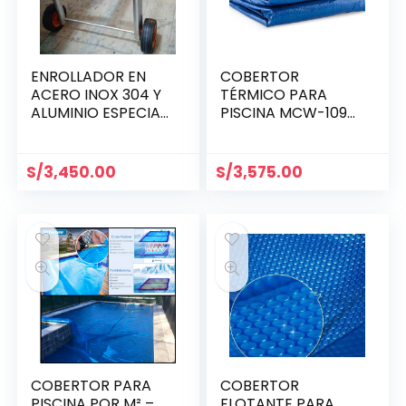
ENROLLADOR EN
COBERTOR
ACERO INOX 304 Y
TÉRMICO PARA
ALUMINIO ESPECIAL
PISCINA MCW-1096
PARA COBERTORES
30′ x 50′ (9.14 x
FLOTANTE DE
15.24 m)
PISCINA
S/
3,450.00
S/
3,575.00
PRODUCTO
NACIONAL HASTA 6
METROS
COBERTOR PARA
COBERTOR
PISCINA POR M² –
FLOTANTE PARA