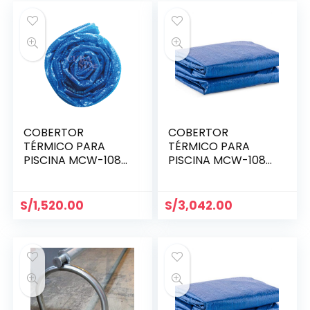
COBERTOR
COBERTOR
TÉRMICO PARA
TÉRMICO PARA
PISCINA MCW-1082
PISCINA MCW-1089
16′ x 32′ (4.87 x 9.75
20′ x 40′ (6.09 x 12.18
m)
m)
S/
1,520.00
S/
3,042.00