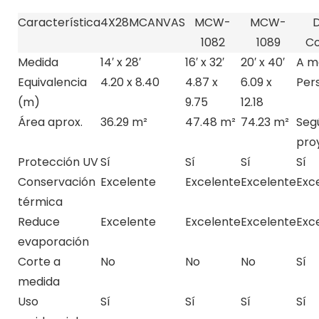
Característica
4X28MCANVAS
MCW-
MCW-
D
1082
1089
Co
Medida
14′ x 28′
16′ x 32′
20′ x 40′
A m
Equivalencia
4.20 x 8.40
4.87 x
6.09 x
Per
(m)
9.75
12.18
Área aprox.
36.29 m²
47.48 m²
74.23 m²
Seg
pro
Protección UV
Sí
Sí
Sí
Sí
Conservación
Excelente
Excelente
Excelente
Exc
térmica
Reduce
Excelente
Excelente
Excelente
Exc
evaporación
Corte a
No
No
No
Sí
medida
Uso
Sí
Sí
Sí
Sí