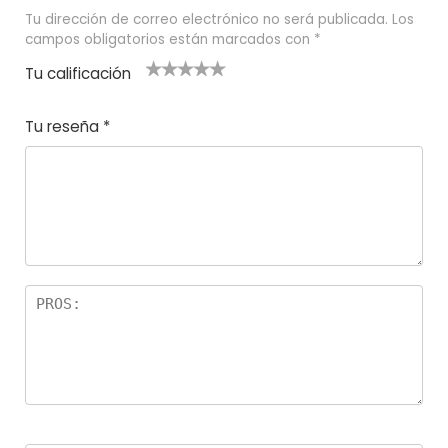
Tu dirección de correo electrónico no será publicada.
Los
campos obligatorios están marcados con
*
Tu calificación
1
2
3 de 5
4 de 5
5 de 5
d
de
estrel
estrella
estrellas
Tu reseña
*
e
5
las
s
5
estr
e
ella
st
s
r
el
la
s