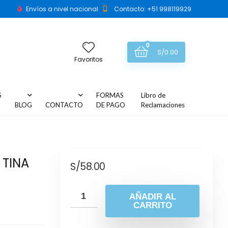
Envíos a nivel nacional
Contacto: +51 998119929
0
S/
0.00
Favoritos
S
FORMAS
Libro de
BLOG
CONTACTO
DE PAGO
Reclamaciones
 TINA
S/
58.00
AÑADIR AL
CARRITO