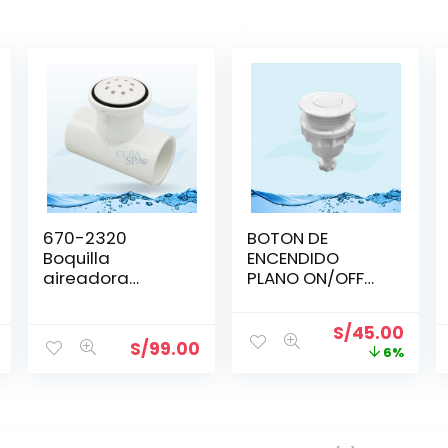
670-2320
BOTON DE
Boquilla
ENCENDIDO
aireadora
PLANO ON/OFF
WATERWAY PARA
LA-21605
BLOWER
BLANCO BLANCO
S/
45.00
RAP LUCKY
S/
99.00
6%