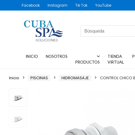
Facebook
Instagram
Tik Tok
YouTube
INICIO
NOSOTROS
TIENDA
P
PRODUCTOS
VIRTUAL
Inicio
PISCINAS
HIDROMASAJE
CONTROL CHICO B