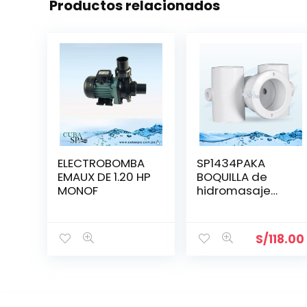
Productos relacionados
ELECTROBOMBA
SP1434PAKA
EMAUX DE 1.20 HP
BOQUILLA de
MONOF
hidromasaje
BASE 1.5″ x 1.5″
HAYWARD
S/
118.00