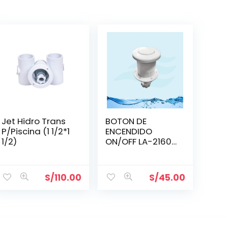
Jet Hidro Trans
BOTON DE
P/Piscina (1 1/2*1
ENCENDIDO
1/2)
ON/OFF LA-21605
BLANCO BLANCO
RAP LUCKY
S/
110.00
S/
45.00