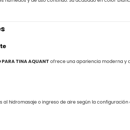
s húmedos y de uso continuo. Su acabado en color blanc
es
te
 PARA TINA AQUANT
ofrece una apariencia moderna y dis
 al hidromasaje o ingreso de aire según la configuración 