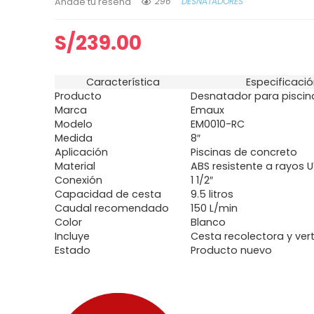
296
DESNATADORES
Añade tu reseña
S/
239.00
Característica
Especificaci
Producto
Desnatador para piscin
Marca
Emaux
Modelo
EM0010-RC
Medida
8″
Aplicación
Piscinas de concreto
Material
ABS resistente a rayos 
Conexión
1 1/2″
Capacidad de cesta
9.5 litros
Caudal recomendado
150 L/min
Color
Blanco
Incluye
Cesta recolectora y ver
Estado
Producto nuevo