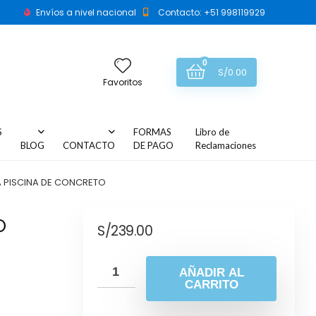
Envíos a nivel nacional
Contacto: +51 998119929
0
S/
0.00
Favoritos
S
FORMAS
Libro de
BLOG
CONTACTO
DE PAGO
Reclamaciones
 PISCINA DE CONCRETO
O
S/
239.00
AÑADIR AL
CARRITO