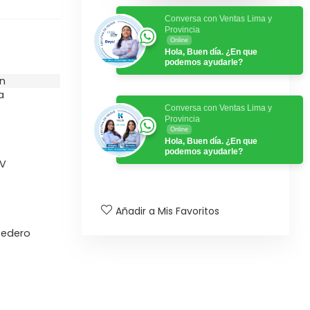
Conversa con Ventas Lima y
Provincia
Online
Hola, Buen día. ¿En que
podemos ayudarle?
ón
a
Conversa con Ventas Lima y
Provincia
Online
Hola, Buen día. ¿En que
podemos ayudarle?
UV
Añadir a Mis Favoritos
tedero