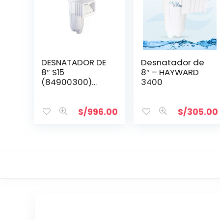
DESNATADOR DE
Desnatador de
8″ S15
8″ – HAYWARD
(84900300)
3400
PENTAIR
S/
996.00
S/
305.00