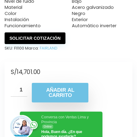
Nivel de ruido
Bajo
Material
Acero galvanizado
Color
Negro
Instalación
Exterior
Funcionamiento
Automático inverter
SOLICITAR COTIZACIÓN
SKU:
FI1100
Marca:
FAIRLAND
S/
14,701.00
AÑADIR AL
CARRITO
Conversa con Ventas Lima y
Provincia
Online
Hola, Buen día. ¿En que
podemos ayudarle?