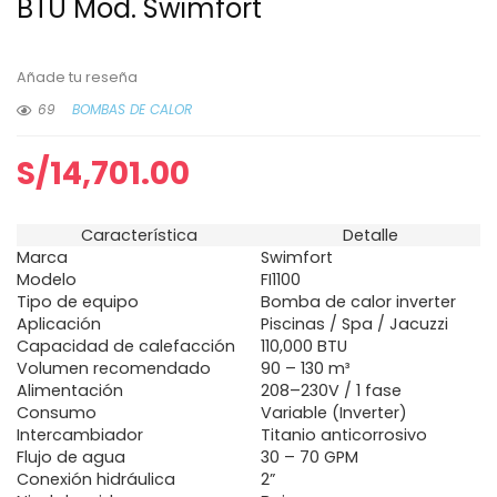
BTU Mod. Swimfort
Añade tu reseña
69
BOMBAS DE CALOR
S/
14,701.00
Característica
Detalle
Marca
Swimfort
Modelo
FI1100
Tipo de equipo
Bomba de calor inverter
Aplicación
Piscinas / Spa / Jacuzzi
Capacidad de calefacción
110,000 BTU
Volumen recomendado
90 – 130 m³
Alimentación
208–230V / 1 fase
Consumo
Variable (Inverter)
Intercambiador
Titanio anticorrosivo
Flujo de agua
30 – 70 GPM
Conexión hidráulica
2”