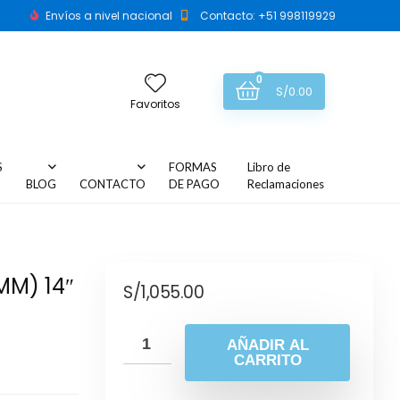
Envíos a nivel nacional
Contacto: +51 998119929
0
S/
0.00
Favoritos
S
FORMAS
Libro de
BLOG
CONTACTO
DE PAGO
Reclamaciones
MM) 14″
S/
1,055.00
AÑADIR AL
CARRITO