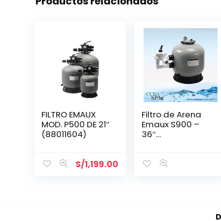
Productos relacionados
FILTRO EMAUX
Filtro de Arena
MOD. P500 DE 21″
Emaux S900 –
(88011604)
36″
(Código 8801121
0)
S/
1,199.00
D