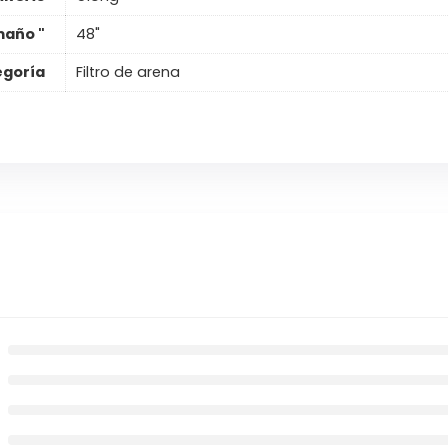
año "
48"
egoría
Filtro de arena