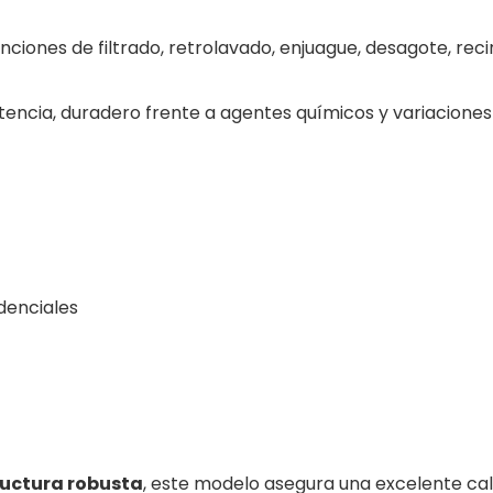
unciones de filtrado, retrolavado, enjuague, desagote, rec
istencia, duradero frente a agentes químicos y variacione
denciales
ructura robusta
, este modelo asegura una excelente cal