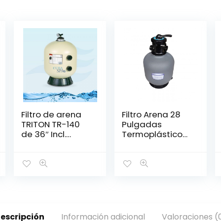
Filtro de arena
Filtro Arena 28
TRITON TR-140
Pulgadas
de 36″ Incl.
Termoplástico
válvula multiport
Con Válvula Usr
2″- PENTAIR
escripción
Información adicional
Valoraciones (