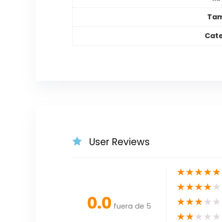
Tam
Cat
User Reviews
★
★
★
★
★
★
★
★
★
★
0.0
★
★
★
★
★
fuera de 5
★
★
★
★
★