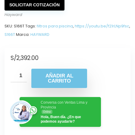
SOLICITAR COTIZACIÓN
Hayward
SKU:
S166T
Tags:
filtros para piscina
,
https://youtu.be/f21rLNp9fsc
,
S166T
Marca:
HAYWARD
S/
2,392.00
AÑADIR AL
CARRITO
Conversa con Ventas Lima y
Provincia
Online
Hola, Buen día. ¿En que
podemos ayudarle?