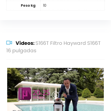
Peso kg
10
Videos:
S166T Filtro Hayward S166T
16 pulgadas