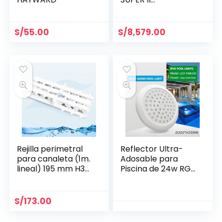
Monofásica
S/
55.00
S/
8,579.00
Rejilla perimetral
Reflector Ultra-
para canaleta (1m.
Adosable para
lineal) 195 mm H35
Piscina de 24w RGB
mm- Aquant
Ø 205 mm
S/
173.00