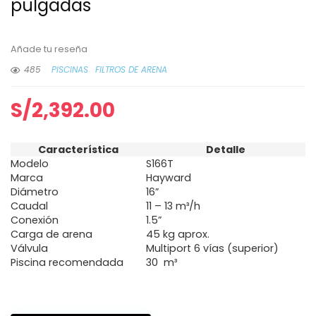
pulgadas
Añade tu reseña
485
PISCINAS
FILTROS DE ARENA
S/
2,392.00
Característica
Detalle
Modelo
S166T
Marca
Hayward
Diámetro
16”
Caudal
11 – 13 m³/h
Conexión
1.5”
Carga de arena
45 kg aprox.
Válvula
Multiport 6 vías (superior)
Piscina recomendada
30 m³