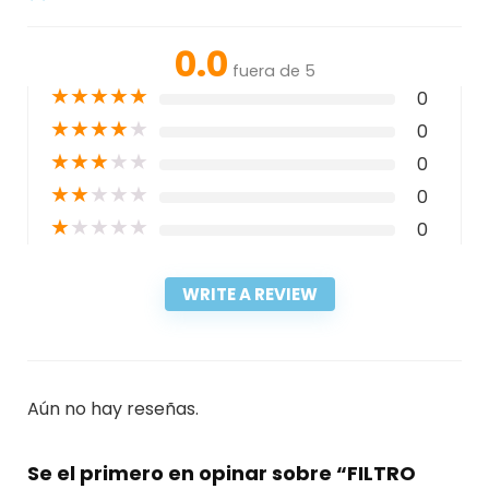
0.0
fuera de 5
★
★
★
★
★
0
★
★
★
★
★
0
★
★
★
★
★
0
★
★
★
★
★
0
★
★
★
★
★
0
WRITE A REVIEW
Aún no hay reseñas.
Se el primero en opinar sobre “FILTRO