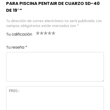
PARA PISCINA PENTAIR DE CUARZO SD-40
DE 19″”
Tu dirección de correo electrónico no será publicada.
Los
campos obligatorios están marcados con
*
Tu calificación
1
2
3 de 5
4 de 5
5 de 5
d
de
estrel
estrella
estrellas
Tu reseña
*
e
5
las
s
5
estr
e
ella
st
s
r
el
la
s