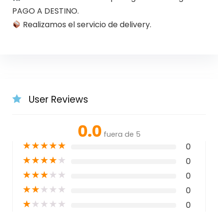
PAGO A DESTINO.
Realizamos el servicio de delivery.
User Reviews
0.0
fuera de 5
★
★
★
★
★
0
★
★
★
★
★
0
★
★
★
★
★
0
★
★
★
★
★
0
★
★
★
★
★
0