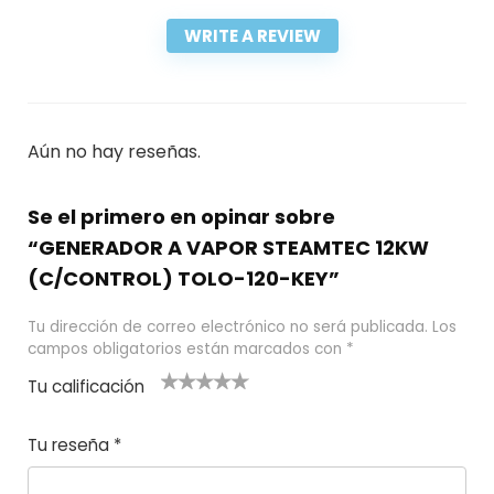
WRITE A REVIEW
Aún no hay reseñas.
Se el primero en opinar sobre
“GENERADOR A VAPOR STEAMTEC 12KW
(C/CONTROL) TOLO-120-KEY”
Tu dirección de correo electrónico no será publicada.
Los
campos obligatorios están marcados con
*
Tu calificación
1
2
3 de 5
4 de 5
5 de 5
d
de
estrel
estrella
estrellas
Tu reseña
*
e
5
las
s