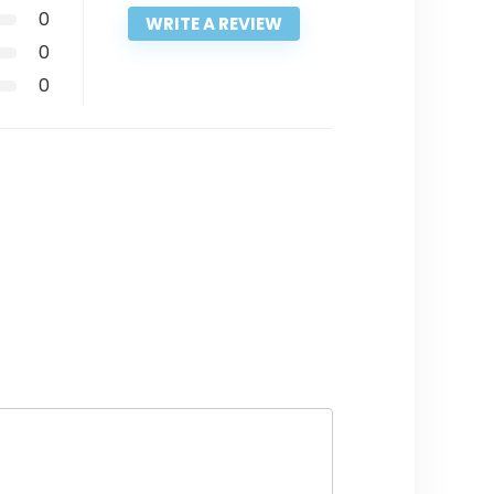
0
WRITE A REVIEW
0
0