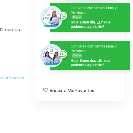
Conversa con Ventas Lima y
Provincia
Online
Hola, Buen día. ¿En que
podemos ayudarle?
2 perillas,
Conversa con Ventas Lima y
Provincia
Online
Hola, Buen día. ¿En que
podemos ayudarle?
mportadores
Añadir a Mis Favoritos