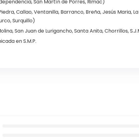
Independencia, San Martín de Porres, Rimac)
edra, Callao, Ventanilla, Barranco, Breña, Jesús Maria, La 
urco, Surquillo)
lina, San Juan de Lurigancho, Santa Anita, Chorrillos, S.J.M.
icada en S.M.P.