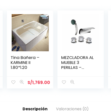
Tina Bañera –
MEZCLADORA AL
KARMINE II
MUEBLE 3
1.80*1.20
PERILLAS –
DUCHA TELÉFONO
– CASCADA /
GEMINIS
S/
1,769.00
Descripción
Valoraciones (0)