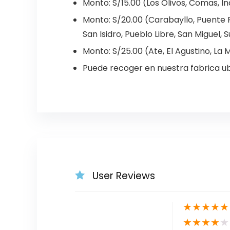
Monto: S/15.00 (Los Olivos, Comas, 
Monto: S/20.00 (Carabayllo, Puente Pi
San Isidro, Pueblo Libre, San Miguel, S
Monto: S/25.00 (Ate, El Agustino, La Mo
Puede recoger en nuestra fabrica ub
User Reviews
★
★
★
★
★
★
★
★
★
★