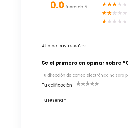
0.0
★
★
★
★
★
fuera de 5
★
★
★
★
★
★
★
★
★
★
Aún no hay reseñas.
Se el primero en opinar sobre
Tu dirección de correo electrónico no será p
Tu calificación
1
2
3 de 5
4 de 5
5 de 5
d
de
estrel
estrella
estrellas
Tu reseña
*
e
5
las
s
5
estr
e
ella