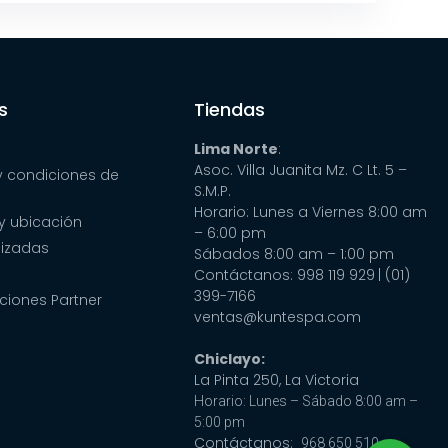
s
Tiendas
Lima Norte
:
Asoc. Villa Juanita Mz. C Lt. 5 –
y condiciones de
S.M.P.
Horario: Lunes a Viernes 8:00 am
y ubicación
– 6:00 pm
lizadas
Sábados 8:00 am – 1:00 pm
Contáctanos: 998 119 929
| (01)
399-7166
ciones Partner
ventas@kuntespa.com
Chiclayo:
La Pinta 250, La Victoria
Horario: Lunes – Sábado 8:00 am –
5:00 pm
Contáctanos:
968 650 510