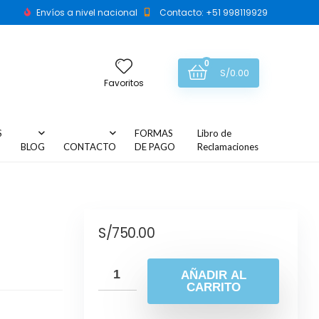
Envíos a nivel nacional
Contacto: +51 998119929
0
S/
0.00
Favoritos
S
FORMAS
Libro de
BLOG
CONTACTO
DE PAGO
Reclamaciones
S/
750.00
AÑADIR AL
CARRITO