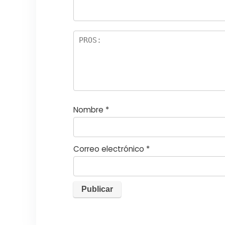
st
s
r
el
la
s
Nombre
*
Correo electrónico
*