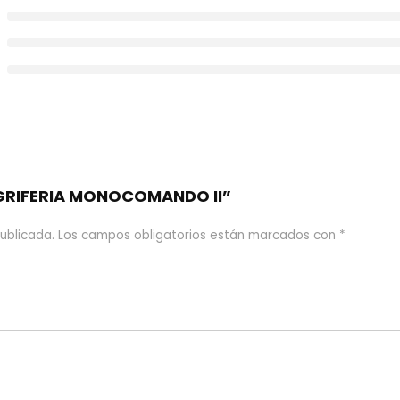
 “GRIFERIA MONOCOMANDO II”
ublicada.
Los campos obligatorios están marcados con
*