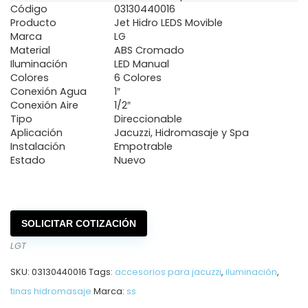
Código
03130440016
Producto
Jet Hidro LEDS Movible
Marca
LG
Material
ABS Cromado
Iluminación
LED Manual
Colores
6 Colores
Conexión Agua
1″
Conexión Aire
1/2″
Tipo
Direccionable
Aplicación
Jacuzzi, Hidromasaje y Spa
Instalación
Empotrable
Estado
Nuevo
SOLICITAR COTIZACIÓN
LGT
SKU:
03130440016
Tags:
accesorios para jacuzzi
,
iluminación
,
tinas hidromasaje
Marca:
ss