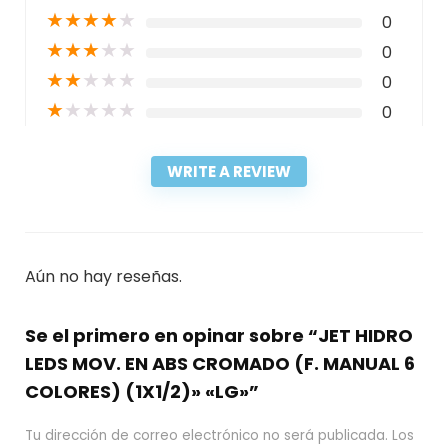
★
★
★
★
★
0
★
★
★
★
★
0
★
★
★
★
★
0
★
★
★
★
★
0
WRITE A REVIEW
Aún no hay reseñas.
Se el primero en opinar sobre “JET HIDRO
LEDS MOV. EN ABS CROMADO (F. MANUAL 6
COLORES) (1X1/2)» «LG»”
Tu dirección de correo electrónico no será publicada.
Los