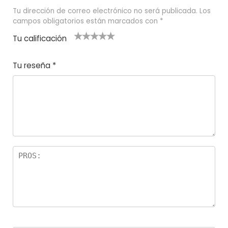
Tu dirección de correo electrónico no será publicada.
Los
campos obligatorios están marcados con
*
Tu calificación
1
2
3 de 5
4 de 5
5 de 5
d
de
estrel
estrella
estrellas
Tu reseña
*
e
5
las
s
5
estr
e
ella
st
s
r
el
la
s