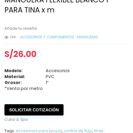
PARA TINA x m
Añade tu reseña
134
ACCESORIOS Y COMPLEMENTOS
MANGUERAS
S/
26.00
Modelo:
Accesorios
Material:
PVC
Grosor:
1″
*Venta por metro
SOLICITAR COTIZACIÓN
Cuba & Spa
Tags:
accesorios para jacuzzi
,
control de flujo
,
tinas