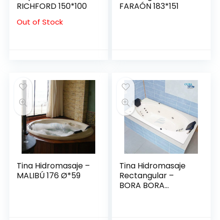
RICHFORD 150*100
FARAÓN 183*151
Out of Stock
Tina Hidromasaje –
Tina Hidromasaje
MALIBÚ 176 Ø*59
Rectangular –
BORA BORA
1.75*1.00