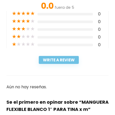
0.0
fuera de 5
★
★
★
★
★
0
★
★
★
★
★
0
★
★
★
★
★
0
★
★
★
★
★
0
★
★
★
★
★
0
WRITE A REVIEW
Aún no hay reseñas.
Se el primero en opinar sobre “MANGUERA
FLEXIBLE BLANCO 1″ PARA TINA x m”