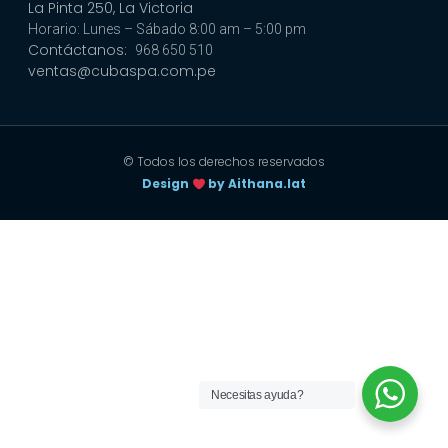
La Pinta 250, La Victoria
Horario: Lunes – Sábado 8:00 am – 5:00 pm
Contáctanos:
968 650 510
ventas@cubaspa.com.pe
© Todos los derechos reservados
Design
by Aithana.lat
Necesitas ayuda?