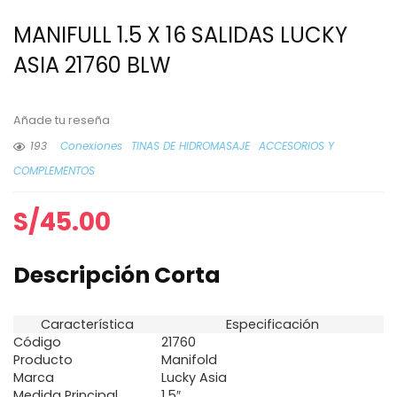
MANIFULL 1.5 X 16 SALIDAS LUCKY
ASIA 21760 BLW
Añade tu reseña
193
Conexiones
TINAS DE HIDROMASAJE
ACCESORIOS Y
COMPLEMENTOS
S/
45.00
Descripción Corta
Característica
Especificación
Código
21760
Producto
Manifold
Marca
Lucky Asia
Medida Principal
1.5″