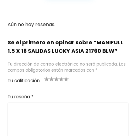
Aún no hay reseñas.
Se el primero en opinar sobre “MANIFULL
1.5 X 16 SALIDAS LUCKY ASIA 21760 BLW”
Tu dirección de correo electrónico no será publicada.
Los
campos obligatorios están marcados con
*
Tu calificación
1
2
3 de 5
4 de 5
5 de 5
d
de
estrel
estrella
estrellas
Tu reseña
*
e
5
las
s
5
estr
e
ella
st
s