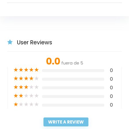
User Reviews
0.0
fuera de 5
★
★
★
★
★
0
★
★
★
★
★
0
★
★
★
★
★
0
★
★
★
★
★
0
★
★
★
★
★
0
WRITE A REVIEW