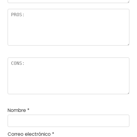
r
el
la
s
Nombre
*
Correo electrónico
*