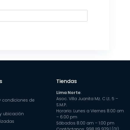
s
Tiendas
Lima Norte
:
Asoc. Villa Juanita Mz. C Lt. 5 –
y condiciones de
S.M.P.
Horario: Lunes a Viernes 8:00 am
y ubicación
– 6:00 pm
lizadas
Sábados 8:00 am – 1:00 pm
Contáctanos: 998 119 929
| (01)