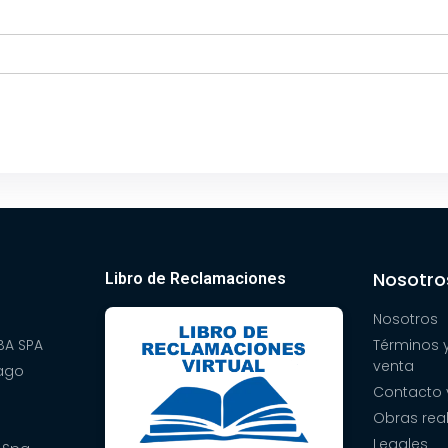
Nosotro
Libro de Reclamaciones
Nosotros
A SPA
Términos 
venta
pago
Contacto 
Obras rea
Legales