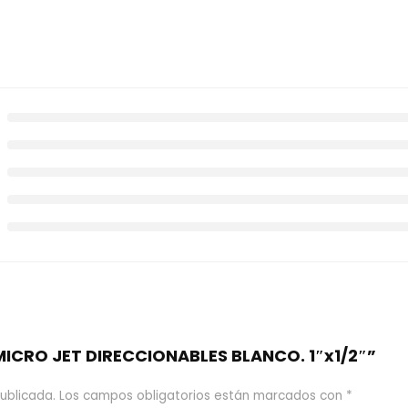
“MICRO JET DIRECCIONABLES BLANCO. 1″x1/2″”
ublicada.
Los campos obligatorios están marcados con
*