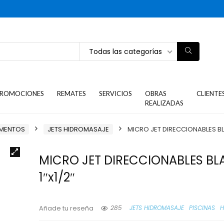
Todas las categorías
ROMOCIONES
REMATES
SERVICIOS
OBRAS
CLIENTE
REALIZADAS
EMENTOS
JETS HIDROMASAJE
MICRO JET DIRECCIONABLES BL
MICRO JET DIRECCIONABLES BL
1″x1/2″
285
JETS HIDROMASAJE
PISCINAS
H
Añade tu reseña