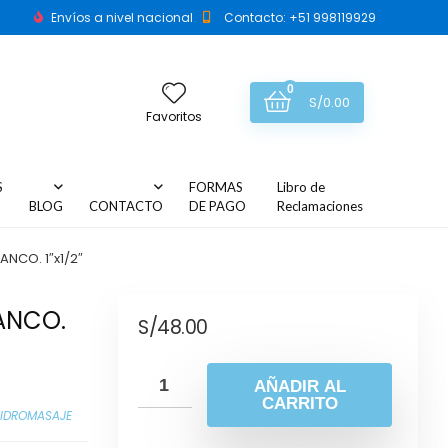
Envíos a nivel nacional
Contacto: +51 998119929
0
S/
0.00
Favoritos
S
FORMAS
Libro de
BLOG
CONTACTO
DE PAGO
Reclamaciones
ANCO. 1″x1/2″
ANCO.
S/
48.00
AÑADIR AL
CARRITO
IDROMASAJE