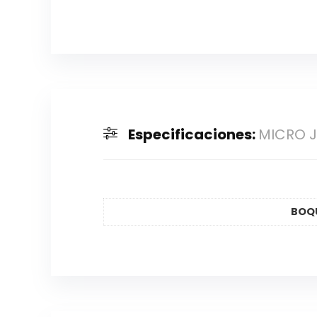
Especificaciones:
MICRO J
BOQU