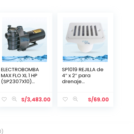
ELECTROBOMBA
SP1019 REJILLA de
MAX FLO XL 1 HP
4″ x 2″ para
(SP2307X10)
drenaje
MONOFÁSICA
HAYWARD
S/
3,483.00
S/
69.00
0)