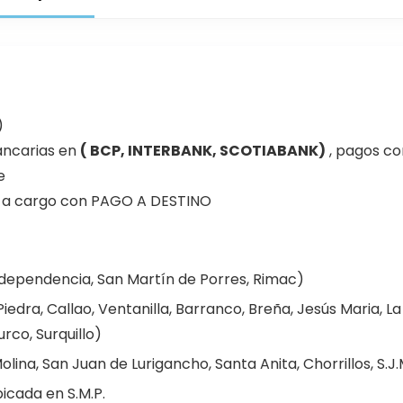
)
ancarias en
( BCP, INTERBANK, SCOTIABANK)
, pagos co
e
ia a cargo con PAGO A DESTINO
Independencia, San Martín de Porres, Rimac)
edra, Callao, Ventanilla, Barranco, Breña, Jesús Maria, La 
urco, Surquillo)
lina, San Juan de Lurigancho, Santa Anita, Chorrillos, S.J.M.
icada en S.M.P.