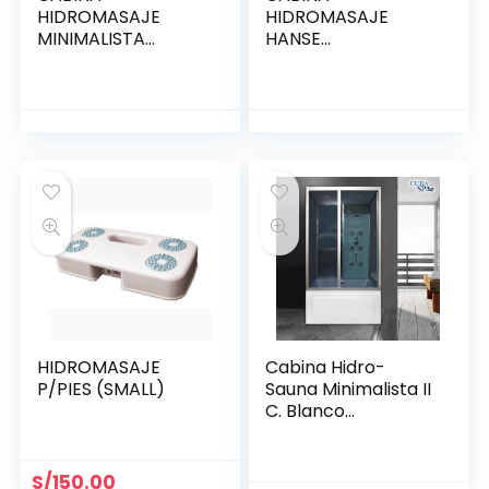
HIDROMASAJE
HIDROMASAJE
MINIMALISTA
HANSE
[(1500*880*2180)m
[(1350*1350*2250)
m]
mm]
HIDROMASAJE
Cabina Hidro-
P/PIES (SMALL)
Sauna Minimalista II
C. Blanco
(1200*850*2150)m
m
S/
150.00