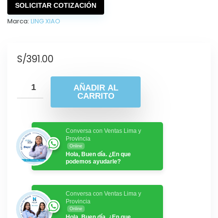
SOLICITAR COTIZACIÓN
Marca:
LING XIAO
S/
391.00
AÑADIR AL
CARRITO
Conversa con Ventas Lima y
Provincia
Online
Hola, Buen día. ¿En que
podemos ayudarle?
Conversa con Ventas Lima y
Provincia
Online
Hola, Buen día. ¿En que