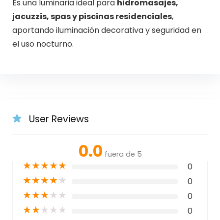
Es una luminaria ideal para
hidromasajes,
jacuzzis, spas y piscinas residenciales
,
aportando iluminación decorativa y seguridad en
el uso nocturno.
User Reviews
0.0
fuera de 5
★
★
★
★
★
0
★
★
★
★
★
0
★
★
★
★
★
0
★
★
★
★
★
0