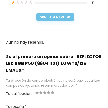
★
★
★
★
★
0
WRITE A REVIEW
Aún no hay reseñas.
Se el primero en opinar sobre “REFLECTOR
LED RGB P50 (88041101) 1.0 WTS/12V
EMAUX”
Tu dirección de correo electrónico no será publicada.
Los
campos obligatorios están marcados con
*
Tu calificación
1
2
3 de 5
4 de 5
5 de 5
d
de
estrel
estrella
estrellas
Tu reseña
*