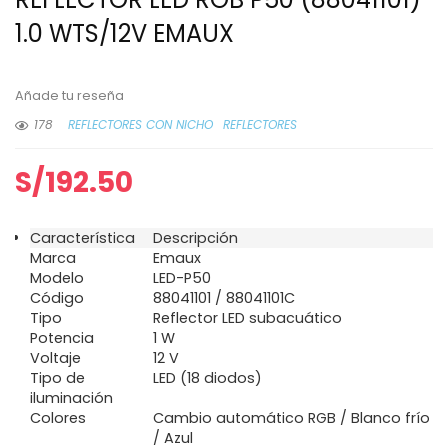
1.0 WTS/12V EMAUX
Añade tu reseña
178
REFLECTORES CON NICHO
REFLECTORES
S/
192.50
Característica
Descripción
Marca
Emaux
Modelo
LED-P50
Código
88041101 / 88041101C
Tipo
Reflector LED subacuático
Potencia
1 W
Voltaje
12 V
Tipo de
LED (18 diodos)
iluminación
Colores
Cambio automático RGB / Blanco frío
/ Azul