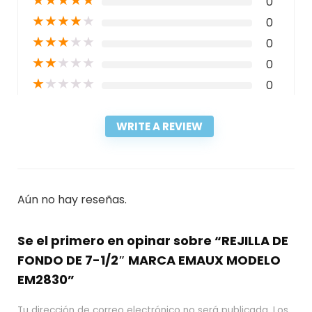
0
★
★
★
★
★
0
★
★
★
★
★
0
★
★
★
★
★
0
★
★
★
★
★
0
WRITE A REVIEW
Aún no hay reseñas.
Se el primero en opinar sobre “REJILLA DE
FONDO DE 7-1/2″ MARCA EMAUX MODELO
EM2830”
Tu dirección de correo electrónico no será publicada.
Los