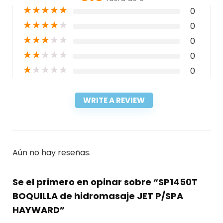
★
★
★
★
★
0
★
★
★
★
★
0
★
★
★
★
★
0
★
★
★
★
★
0
★
★
★
★
★
0
WRITE A REVIEW
Aún no hay reseñas.
Se el primero en opinar sobre “SP1450T
BOQUILLA de hidromasaje JET P/SPA
HAYWARD”