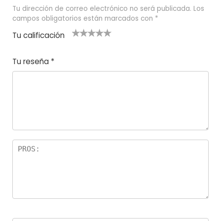
Tu dirección de correo electrónico no será publicada.
Los
campos obligatorios están marcados con
*
Tu calificación
1
2
3 de 5
4 de 5
5 de 5
d
de
estrel
estrella
estrellas
Tu reseña
*
e
5
las
s
5
estr
e
ella
st
s
r
el
la
s