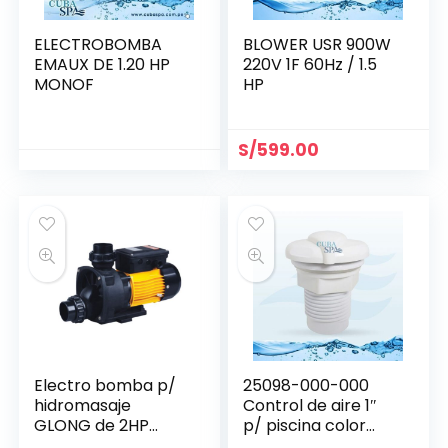
ELECTROBOMBA
BLOWER USR 900W
EMAUX DE 1.20 HP
220V 1F 60Hz / 1.5
MONOF
HP
S/
599.00
Electro bomba p/
25098-000-000
hidromasaje
Control de aire 1″
GLONG de 2HP
p/ piscina color
mono BTP-1500
blanco CUSTOM