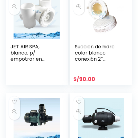
JET AIR SPA,
Succion de hidro
blanco, p/
color blanco
empotrar en
conexión 2″
concreto GLONG -
LAS563-27W
HT 1434
S/
90.00