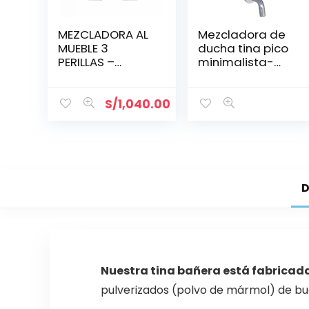
MEZCLADORA AL
Mezcladora de
MUEBLE 3
ducha tina pico
PERILLAS –
minimalista-
DUCHA TELÉFONO
Vainsa
– CASCADA /
MINIMALISTA
S/
1,040.00
D
Nuestra tina bañera está fabricada
pulverizados (polvo de mármol) de bue