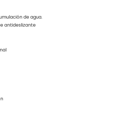
cumulación de agua.
e antideslizante
nal
ón