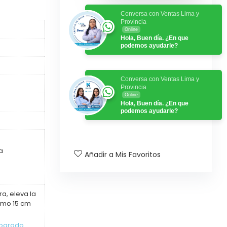
Conversa con Ventas Lima y
Provincia
Online
Hola, Buen día. ¿En que
podemos ayudarle?
Conversa con Ventas Lima y
Provincia
Online
Hola, Buen día. ¿En que
podemos ayudarle?
a
Añadir a Mis Favoritos
a, eleva la
imo 15 cm
eparado