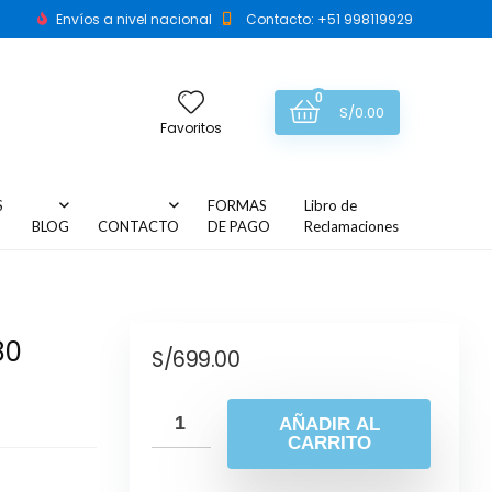
Envíos a nivel nacional
Contacto: +51 998119929
0
S/
0.00
Favoritos
S
FORMAS
Libro de
BLOG
CONTACTO
DE PAGO
Reclamaciones
80
S/
699.00
AÑADIR AL
CARRITO