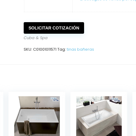
SOLICITAR COTIZACIÓN
Cuba & Spa
SKU:
C01001011571
Tag:
tinas bañeras