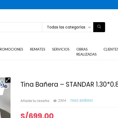
Todas las categorías
ROMOCIONES
REMATES
SERVICIOS
OBRAS
CLIENTE
REALIZADAS
Tina Bañera – STANDAR 1.30*0.
2304
TINAS BAÑERAS
Añade tu reseña
S/
699.00