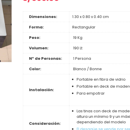
Dimensiones:
1.30 x 0.80 x 0.40 cm
Forma:
Rectangular
Peso:
19 Kg
Volumen:
190 Lt
Nº de Personas:
1 Persona
Color:
Blanco / Bonne
Portable en fibra de vidrio
Portable en deck de mader
Instalación:
Para empotrar
Las tinas con deck de mader
altura un mínimo 9 y un máx
dependiendo del modelo
Consideración:
El desagüe se vende por s