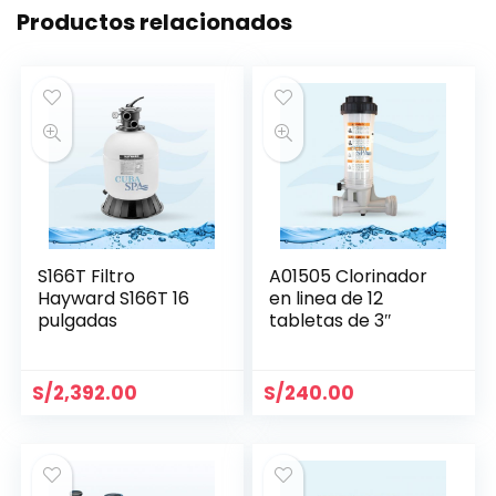
Productos relacionados
S166T Filtro
A01505 Clorinador
Hayward S166T 16
en linea de 12
pulgadas
tabletas de 3″
S/
2,392.00
S/
240.00