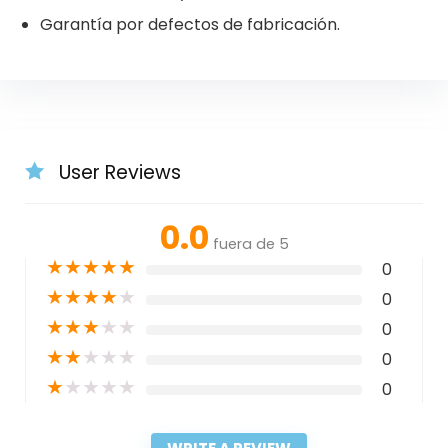
Garantía por defectos de fabricación.
User Reviews
0.0
fuera de 5
★
★
★
★
★
0
★
★
★
★
★
0
★
★
★
★
★
0
★
★
★
★
★
0
★
★
★
★
★
0