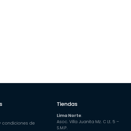
s
Tiendas
Lima Norte
:
Asoc. Villa Juanita Mz. C Lt. 5 –
y condiciones de
S.M.P.