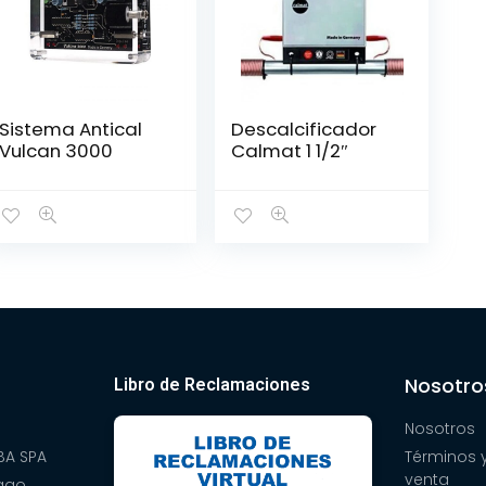
Sistema Antical
Descalcificador
Vulcan 3000
Calmat 1 1/2″
Nosotro
Libro de Reclamaciones
Nosotros
A SPA
Términos 
venta
pago