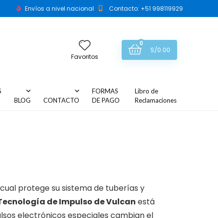
Envíos a nivel nacional
Contacto: +51 998119929
0
S/
0.00
Favoritos
S
FORMAS
Libro de
BLOG
CONTACTO
DE PAGO
Reclamaciones
 cual protege su sistema de tuberías y
Tecnología de Impulso de Vulcan
está
pulsos electrónicos especiales cambian el