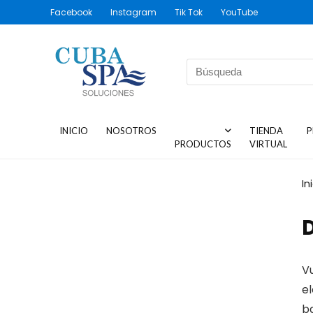
Facebook
Instagram
Tik Tok
YouTube
INICIO
NOSOTROS
TIENDA
P
PRODUCTOS
VIRTUAL
In
V
e
ba