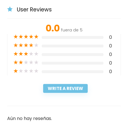
User Reviews
0.0
fuera de 5
★
★
★
★
★
0
★
★
★
★
★
0
★
★
★
★
★
0
★
★
★
★
★
0
★
★
★
★
★
0
WRITE A REVIEW
Aún no hay reseñas.