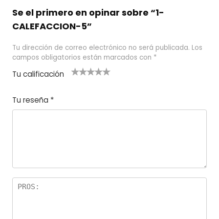
Se el primero en opinar sobre “1-
CALEFACCION-5”
Tu dirección de correo electrónico no será publicada.
Los
campos obligatorios están marcados con
*
Tu calificación
1
2
3 de 5
4 de 5
5 de 5
d
de
estrel
estrella
estrellas
Tu reseña
*
e
5
las
s
5
estr
e
ella
st
s
r
el
la
s