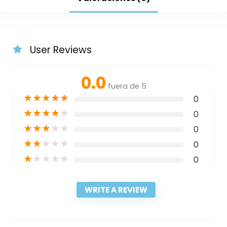
User Reviews
0.0
fuera de 5
★
★
★
★
★
0
★
★
★
★
★
0
★
★
★
★
★
0
★
★
★
★
★
0
★
★
★
★
★
0
WRITE A REVIEW