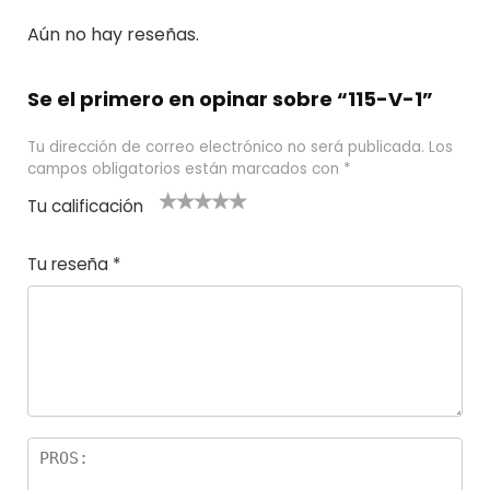
Aún no hay reseñas.
Se el primero en opinar sobre “115-V-1”
Tu dirección de correo electrónico no será publicada.
Los
campos obligatorios están marcados con
*
Tu calificación
1
2
3 de 5
4 de 5
5 de 5
d
de
estrel
estrella
estrellas
Tu reseña
*
e
5
las
s
5
estr
e
ella
st
s
r
el
la