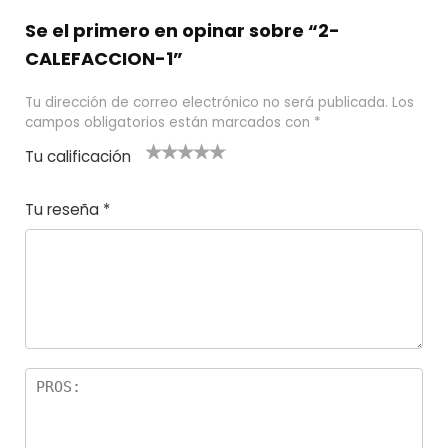
Se el primero en opinar sobre “2-
CALEFACCION-1”
Tu dirección de correo electrónico no será publicada.
Los
campos obligatorios están marcados con
*
Tu calificación
1
2
3 de 5
4 de 5
5 de 5
d
de
estrel
estrella
estrellas
Tu reseña
*
e
5
las
s
5
estr
e
ella
st
s
r
el
la
s