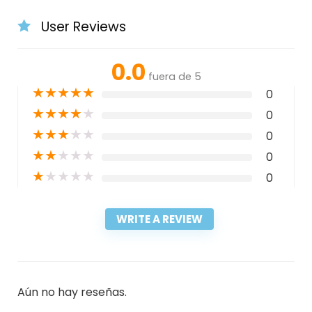
User Reviews
0.0
fuera de 5
★
★
★
★
★
0
★
★
★
★
★
0
★
★
★
★
★
0
★
★
★
★
★
0
★
★
★
★
★
0
WRITE A REVIEW
Aún no hay reseñas.