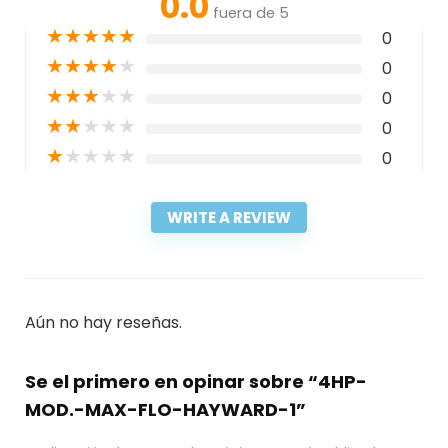
0.0
fuera de 5
★
★
★
★
★
0
★
★
★
★
★
0
★
★
★
★
★
0
★
★
★
★
★
0
★
★
★
★
★
0
WRITE A REVIEW
Aún no hay reseñas.
Se el primero en opinar sobre “4HP-
MOD.-MAX-FLO-HAYWARD-1”