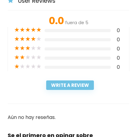
User Reviews
0.0
fuera de 5
★
★
★
★
★
0
★
★
★
★
★
0
★
★
★
★
★
0
★
★
★
★
★
0
★
★
★
★
★
0
WRITE A REVIEW
Aún no hay reseñas.
Se el primero en opinar sobre