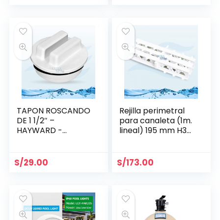
TAPON ROSCANDO
Rejilla perimetral
DE 1 1/2″ –
para canaleta (1m.
HAYWARD -
lineal) 195 mm H35
SP1022C
mm- Aquant
S/
29.00
S/
173.00