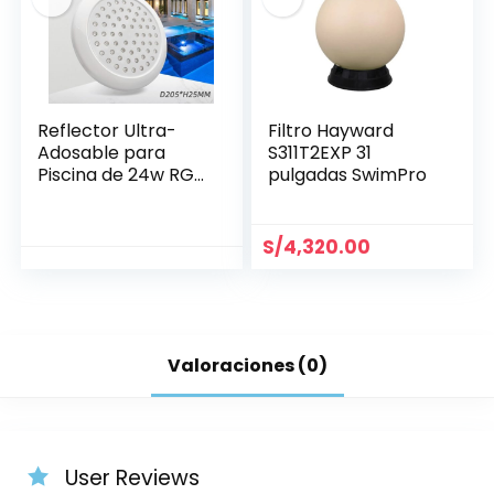
Reflector Ultra-
Filtro Hayward
Adosable para
S311T2EXP 31
Piscina de 24w RGB
pulgadas SwimPro
Ø 205 mm
S/
4,320.00
Valoraciones (0)
User Reviews