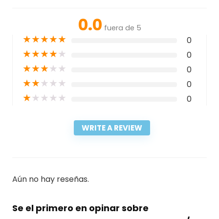
0.0
fuera de 5
★
★
★
★
★
0
★
★
★
★
★
0
★
★
★
★
★
0
★
★
★
★
★
0
★
★
★
★
★
0
WRITE A REVIEW
Aún no hay reseñas.
Se el primero en opinar sobre