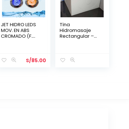
JET HIDRO LEDS
Tina
MOV. EN ABS
Hidromasaje
CROMADO (F.
Rectangular –
MANUAL 6
KAIRA 180*120*67
COLORES)
(1X1/2)» «LG»
S/
85.00