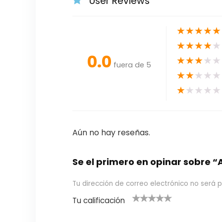
User Reviews
★
★
★
★
★
★
★
★
★
★
0.0
★
★
★
★
★
fuera de 5
★
★
★
★
★
★
★
★
★
★
Aún no hay reseñas.
Se el primero en opinar sobr
Tu dirección de correo electrónico no será p
Tu calificación
1
2
3 de 5
4 de 5
5 de 5