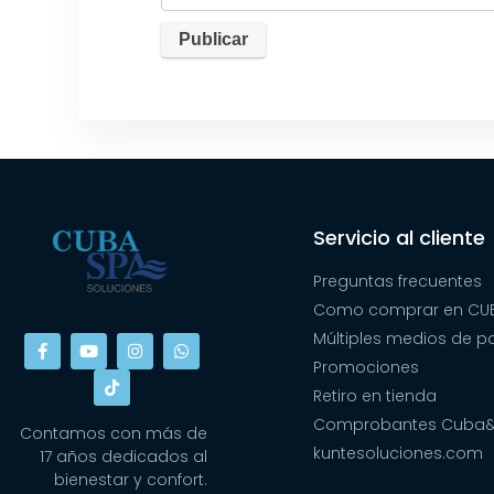
Servicio al cliente
Preguntas frecuentes
Como comprar en CUB
Múltiples medios de 
Promociones
Retiro en tienda
Comprobantes Cuba
Contamos con más de
kuntesoluciones.com
17 años dedicados al
bienestar y confort.