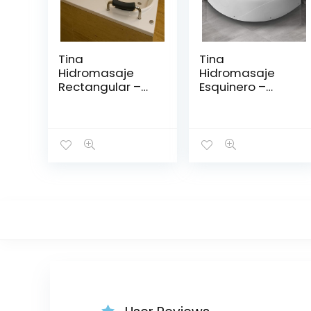
Tina
Tina
Hidromasaje
Hidromasaje
Rectangular –
Esquinero –
DUNE 190*140
PRINCESS II
150*150*49