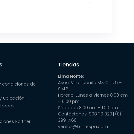
s
Tiendas
Lima Norte
:
Asoc. Villa Juanita Mz. C Lt. 5 –
y condiciones de
S.M.P.
Horario: Lunes a Viernes 8:00 am
y ubicación
– 6:00 pm
lizadas
Sábados 8:00 am – 1:00 pm
Contáctanos: 998 119 929
| (01)
399-7166
ciones Partner
ventas@kuntespa.com