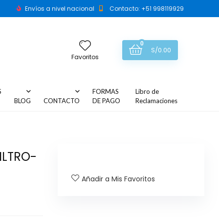
Envíos a nivel nacional
Contacto: +51 998119929
0
S/
0.00
Favoritos
S
FORMAS
Libro de
BLOG
CONTACTO
DE PAGO
Reclamaciones
ILTRO-
Añadir a Mis Favoritos