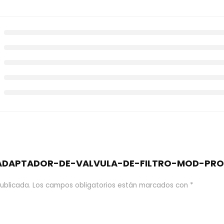
e “ADAPTADOR-DE-VALVULA-DE-FILTRO-MOD-PRO
ublicada.
Los campos obligatorios están marcados con
*