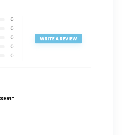
0
0
0
WRITE A REVIEW
0
0
SERI”