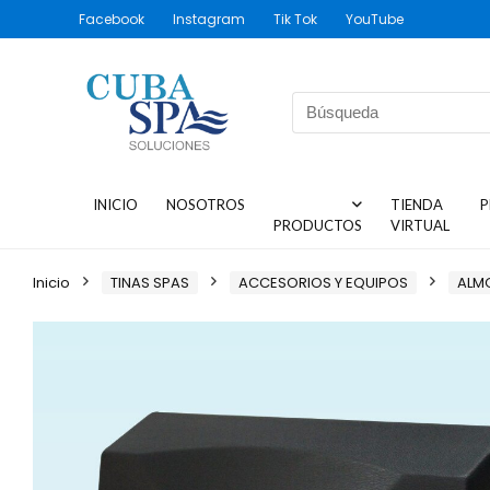
Facebook
Instagram
Tik Tok
YouTube
INICIO
NOSOTROS
TIENDA
P
PRODUCTOS
VIRTUAL
Inicio
TINAS SPAS
ACCESORIOS Y EQUIPOS
ALM