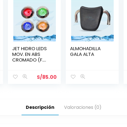
JET HIDRO LEDS
ALMOHADILLA
MOV. EN ABS
GALA ALTA
CROMADO (F.
MANUAL 6
COLORES)
(1X1/2)» «LG»
S/
85.00
Descripción
Valoraciones (0)