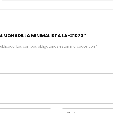
“ALMOHADILLA MINIMALISTA LA-21070”
ublicada.
Los campos obligatorios están marcados con
*