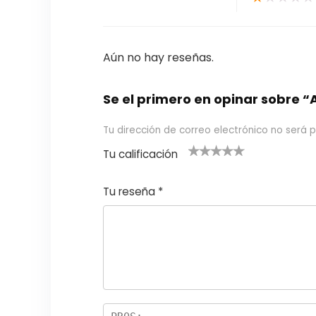
Aún no hay reseñas.
Se el primero en opinar sobre 
Tu dirección de correo electrónico no será p
Tu calificación
1
2
3 de 5
4 de 5
5 de 5
d
de
estrel
estrella
estrellas
Tu reseña
*
e
5
las
s
5
estr
e
ella
st
s
r
el