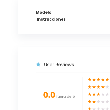
Modelo
Instrucciones
User Reviews
★
★
★
★
★
★
★
★
★
★
0.0
★
★
★
★
★
fuera de 5
★
★
★
★
★
★
★
★
★
★