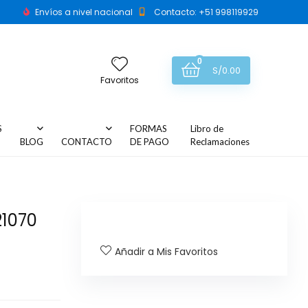
Envíos a nivel nacional
Contacto: +51 998119929
0
S/
0.00
Favoritos
S
FORMAS
Libro de
BLOG
CONTACTO
DE PAGO
Reclamaciones
21070
Añadir a Mis Favoritos