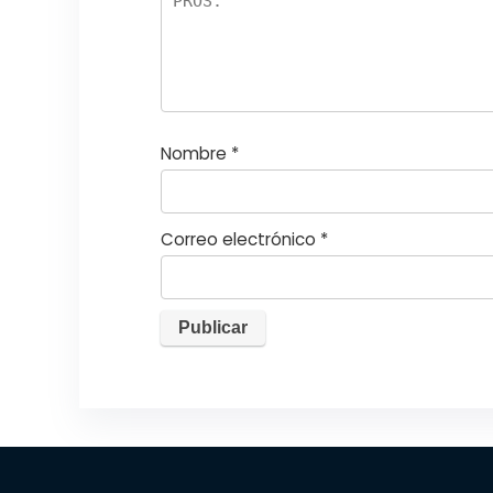
la
s
Nombre
*
Correo electrónico
*