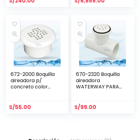
S/
240.00
S/
6,859.00
672-2000 Boquilla
670-2320 Boquilla
aireadora p/
aireadora
concreto color
WATERWAY PARA
blanco WATERWAY
BLOWER
S/
55.00
S/
99.00