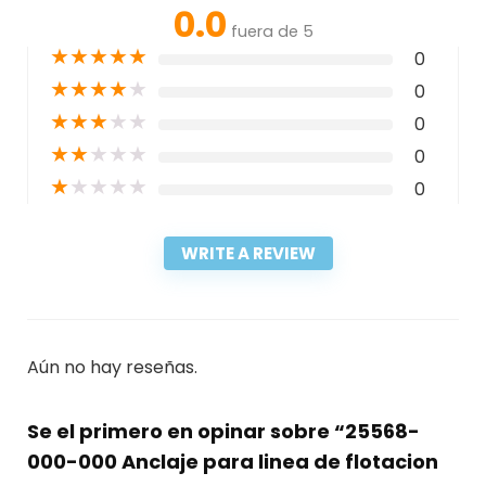
0.0
fuera de 5
★
★
★
★
★
0
★
★
★
★
★
0
★
★
★
★
★
0
★
★
★
★
★
0
★
★
★
★
★
0
WRITE A REVIEW
Aún no hay reseñas.
Se el primero en opinar sobre “25568-
000-000 Anclaje para linea de flotacion