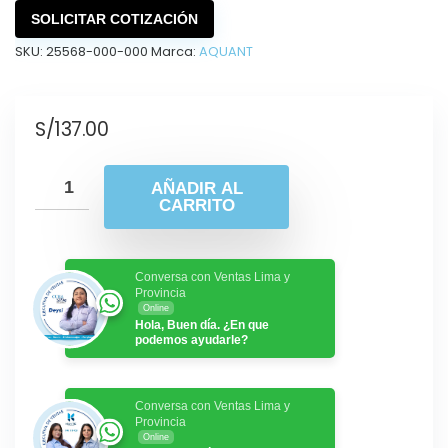
SOLICITAR COTIZACIÓN
SKU:
25568-000-000
Marca:
AQUANT
S/
137.00
AÑADIR AL
CARRITO
Conversa con Ventas Lima y
Provincia
Online
Hola, Buen día. ¿En que
podemos ayudarle?
Conversa con Ventas Lima y
Provincia
Online