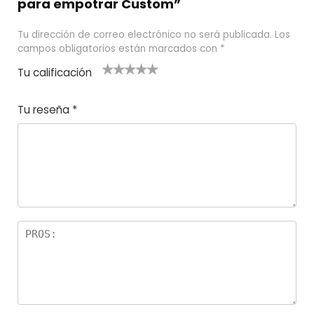
para empotrar Custom”
Tu dirección de correo electrónico no será publicada.
Los
campos obligatorios están marcados con
*
Tu calificación
1
2
3 de 5
4 de 5
5 de 5
d
de
estrel
estrella
estrellas
Tu reseña
*
e
5
las
s
5
estr
e
ella
st
s
r
el
la
s