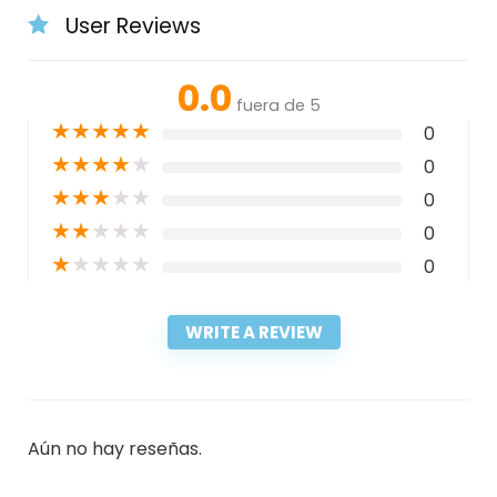
User Reviews
0.0
fuera de 5
★
★
★
★
★
0
★
★
★
★
★
0
★
★
★
★
★
0
★
★
★
★
★
0
★
★
★
★
★
0
WRITE A REVIEW
Aún no hay reseñas.