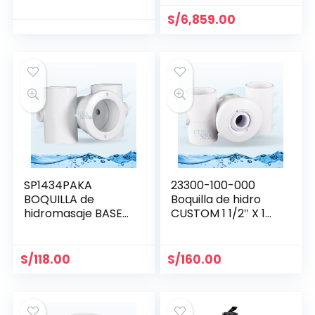
S/
6,859.00
SP1434PAKA
23300-100-000
BOQUILLA de
Boquilla de hidro
hidromasaje BASE
CUSTOM 1 1/2″ X 1
1.5″ x 1.5″ HAYWARD
1/2″
S/
118.00
S/
160.00