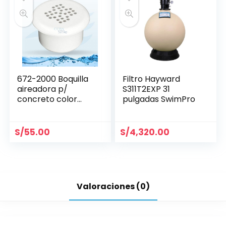
672-2000 Boquilla
Filtro Hayward
aireadora p/
S311T2EXP 31
concreto color
pulgadas SwimPro
blanco WATERWAY
S/
55.00
S/
4,320.00
Valoraciones (0)