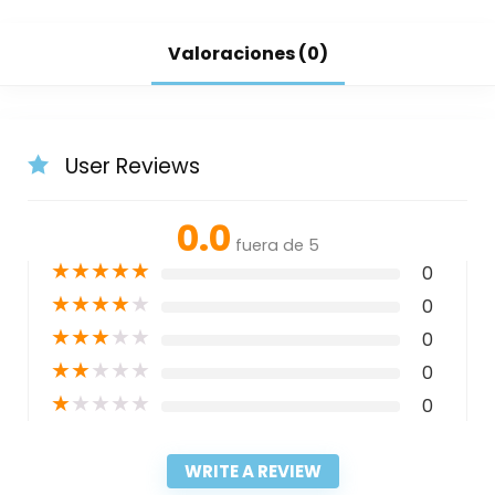
Valoraciones (0)
User Reviews
0.0
fuera de 5
★
★
★
★
★
0
★
★
★
★
★
0
★
★
★
★
★
0
★
★
★
★
★
0
★
★
★
★
★
0
WRITE A REVIEW