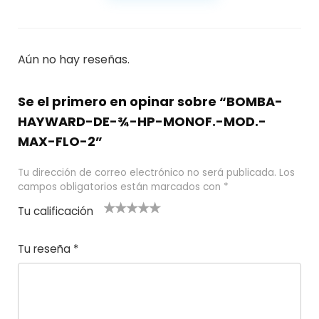
Aún no hay reseñas.
Se el primero en opinar sobre “BOMBA-
HAYWARD-DE-¾-HP-MONOF.-MOD.-
MAX-FLO-2”
Tu dirección de correo electrónico no será publicada.
Los
campos obligatorios están marcados con
*
Tu calificación
1
2
3 de 5
4 de 5
5 de 5
d
de
estrel
estrella
estrellas
Tu reseña
*
e
5
las
s
5
estr
e
ella