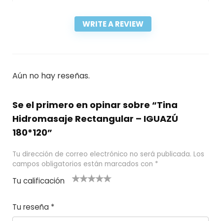
WRITE A REVIEW
Aún no hay reseñas.
Se el primero en opinar sobre “Tina
Hidromasaje Rectangular – IGUAZÚ
180*120”
Tu dirección de correo electrónico no será publicada.
Los
campos obligatorios están marcados con
*
Tu calificación
1
2
3 de 5
4 de 5
5 de 5
d
de
estrel
estrella
estrellas
Tu reseña
*
e
5
las
s