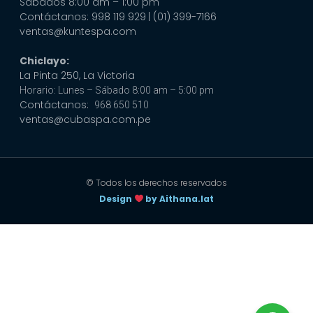
Sábados 8:00 am – 1:00 pm
Contáctanos: 998 119 929
| (01) 399-7166
ventas@kuntespa.com
Chiclayo:
La Pinta 250, La Victoria
Horario: Lunes – Sábado 8:00 am – 5:00 pm
Contáctanos:
968 650 510
ventas@cubaspa.com.pe
© Todos los derechos reservados
Design
by Aithana.lat