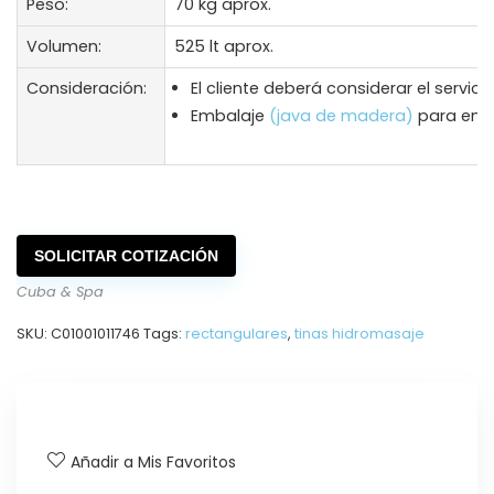
Peso:
70 kg aprox.
Volumen:
525 lt aprox.
Consideración:
El cliente deberá considerar el servici
Embalaje
(java de madera)
para enví
SOLICITAR COTIZACIÓN
Cuba & Spa
SKU:
C01001011746
Tags:
rectangulares
,
tinas hidromasaje
Añadir a Mis Favoritos